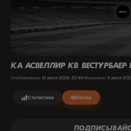
КА АСВЕЛЛИР КВ ВЕСТУРБАЕР
Опубликовано:
10 июля 2026, 22:46
Обновлено:
11 июля 202
Статистика
Обзор
ПОДПИСЫВАЙ