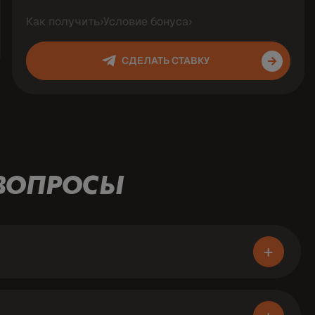
Как получить
›
Условие бонуса
›
СДЕЛАТЬ СТАВКУ
 ВОПРОСЫ
+