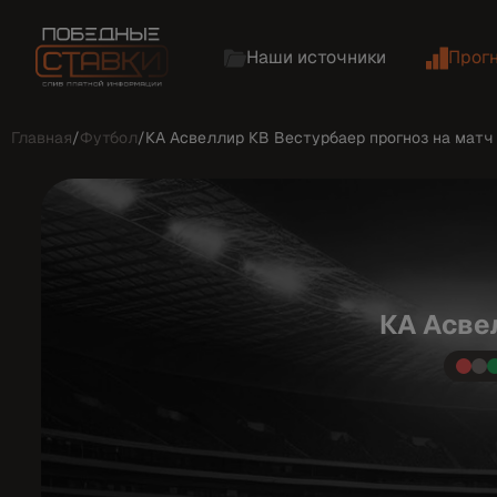
Наши источники
Прог
Главная
/
Футбол
/
КА Асвеллир КВ Вестурбаер прогноз на матч 
КА Асве