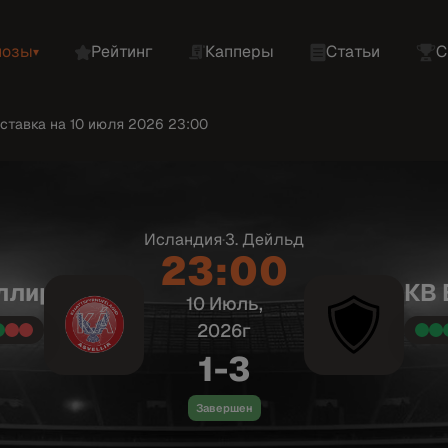
нозы
Рейтинг
Капперы
Статьи
С
▾
ставка на 10 июля 2026 23:00
Исландия
·
3. Дейльд
23:00
ллир
КВ 
10 Июль,
2026г
1-3
Завершен