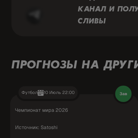
КАНАЛ И ПОЛ
СЛИВЫ
ПРОГНОЗЫ НА ДРУГ
Футбол
10 Июль 22:00
Зав
Чемпионат мира 2026
Источник: Satoshi