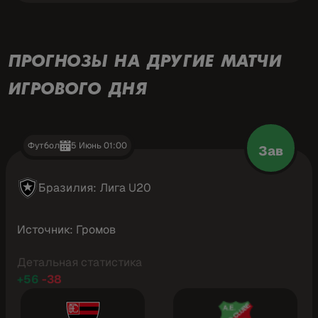
ПРОГНОЗЫ НА ДРУГИЕ МАТЧИ
ИГРОВОГО ДНЯ
Футбол
5 Июнь 01:00
Зав
Бразилия: Лига U20
Источник: Громов
Детальная статистика
+56
-38