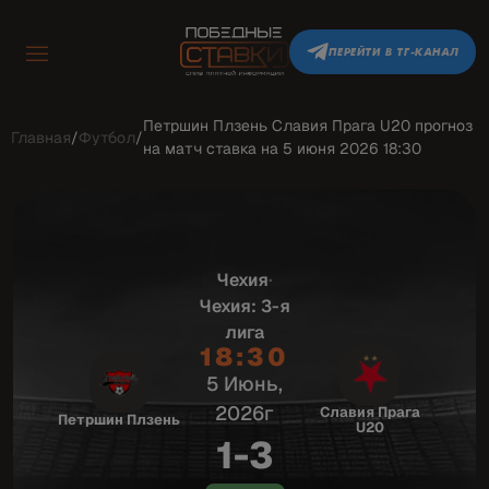
ПЕРЕЙТИ В ТГ-КАНАЛ
Петршин Плзень Славия Прага U20 прогноз
Главная
/
Футбол
/
на матч ставка на 5 июня 2026 18:30
Чехия
·
Чехия: 3-я
лига
18:30
5 Июнь,
2026г
Славия Прага
Петршин Плзень
U20
1-3