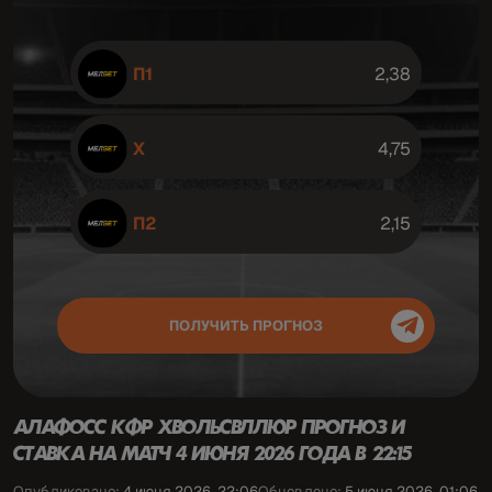
П1
2,38
X
4,75
П2
2,15
ПОЛУЧИТЬ ПРОГНОЗ
АЛАФОСС КФР ХВОЛЬСВЁЛЛЮР ПРОГНОЗ
И
СТАВКА НА МАТЧ 4 ИЮНЯ 2026 ГОДА В 22:15
Опубликовано:
4 июня 2026, 22:06
Обновлено:
5 июня 2026, 01:06