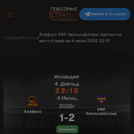
ПЕРЕЙТИ В ТГ-КАНАЛ
Алафосс КФР Хвольсвёллюр прогноз на
Главная
/
Футбол
/
матч ставка на 4 июня 2026 22:15
Исландия
·
4. Дейльд
22:15
4 Июнь,
2026г
КФР
Алафосс
Хвольсвёллюр
1-2
Завершен