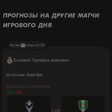
ПРОГНОЗЫ НА ДРУГИЕ МАТЧИ
ИГРОВОГО ДНЯ
Футбол
4 Июнь 01:00
Боливия: Примера дивизион
Источник: Raid Bet
Детальная статистика
+56
-35
VS