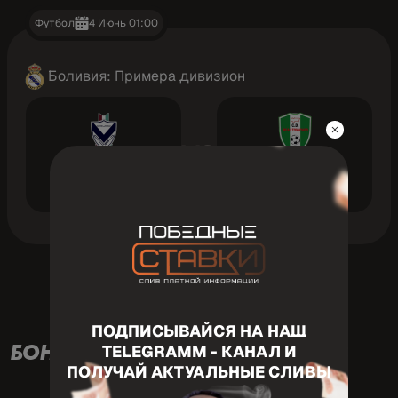
Футбол
4 Июнь 01:00
Боливия: Примера дивизион
VS
ГВ Сан Хосе
Томаяпо
ПОДПИСЫВАЙСЯ НА НАШ
TELEGRAMM - КАНАЛ И
БОНУСЫ НА МАТЧ
ПОЛУЧАЙ АКТУАЛЬНЫЕ СЛИВЫ