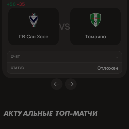
+56
-35
VS
ГВ Сан Хосе
Томаяпо
-
СЧЕТ
Отложен
СТАТУС
АКТУАЛЬНЫЕ ТОП-МАТЧИ