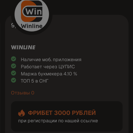
9,5
WINLINE
Наличие моб. приложения
Работает через ЦУПИС
Маржа букмекера 4.10 %
ТОП 5 в СНГ
Отзывы 0
ФРИБЕТ 3000 РУБЛЕЙ
при регистрации по нашей ссылке