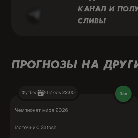
КАНАЛ И ПОЛ
СЛИВЫ
ПРОГНОЗЫ НА ДРУГ
Футбол
10 Июль 22:00
Зав
Чемпионат мира 2026
Источник: Satoshi