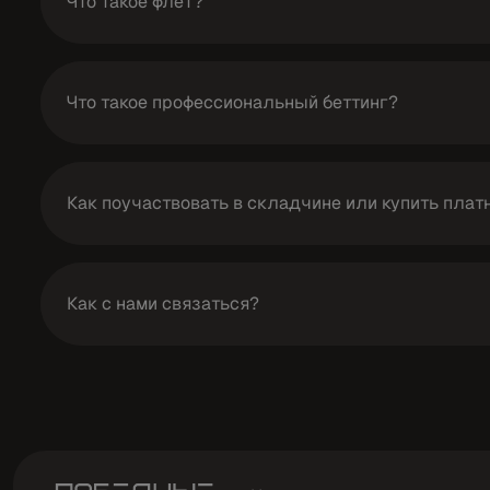
Что такое флет?
Что такое профессиональный беттинг?
Как поучаствовать в складчине или купить плат
Как с нами связаться?