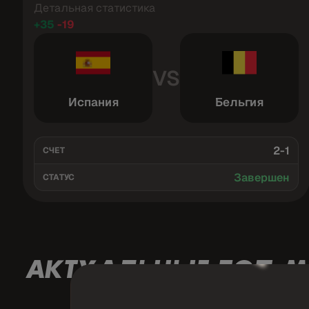
Детальная статистика
+35
-19
VS
Испания
Бельгия
2-1
СЧЕТ
Завершен
СТАТУС
АКТУАЛЬНЫЕ ТОП-М