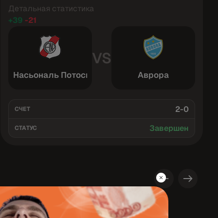
Детальная статистика
+39
-21
VS
Насьональ Потоси
Аврора
2-0
СЧЕТ
Завершен
СТАТУС