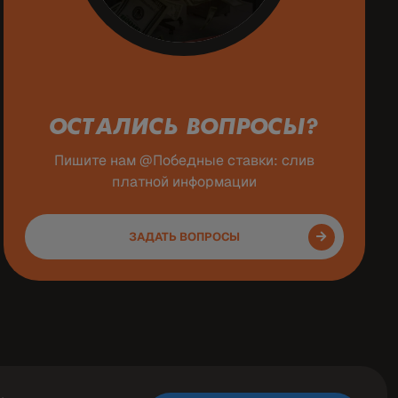
ОСТАЛИСЬ ВОПРОСЫ?
Пишите нам @Победные ставки: слив
платной информации
ЗАДАТЬ ВОПРОСЫ