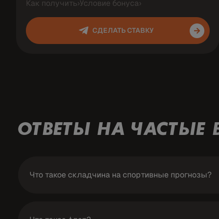
Как получить
›
Условие бонуса
›
СДЕЛАТЬ СТАВКУ
ОТВЕТЫ НА ЧАСТЫЕ
Что такое складчина на спортивные прогнозы?