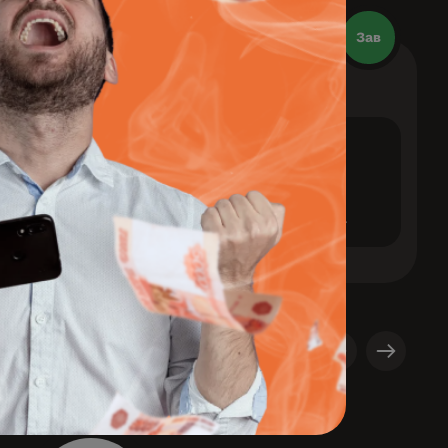
Футбол
10 Июль 03:00
Зав
Боливия: Примера дивизион
VS
Насьональ Потоси
Аврора