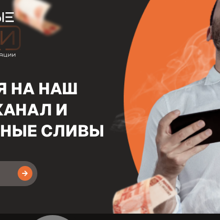
Футбол
10 Июль 01:00
Зав
Бразилия: Лига U20
 НА НАШ
VS
КАНАЛ И
Осаско Спортинг U-20
Ибрачина U-20
ЬНЫЕ СЛИВЫ