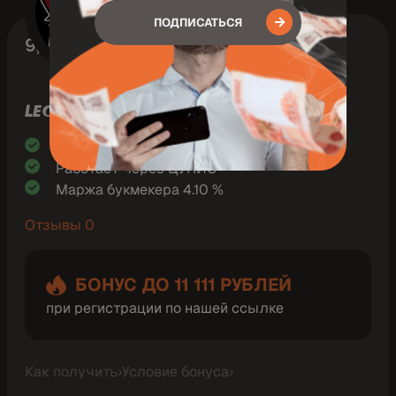
ПОДПИСАТЬСЯ
9,1
LEON
Наличие моб. приложения
Работает через ЦУПИС
Маржа букмекера 4.10 %
Отзывы 0
БОНУС ДО 11 111 РУБЛЕЙ
при регистрации по нашей ссылке
Как получить
›
Условие бонуса
›