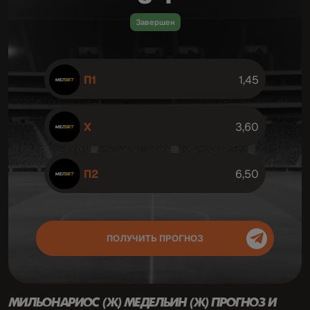
Завершен
П1
1,45
X
3,60
П2
6,50
ПОЛУЧИТЬ ПРОГНОЗ
МИЛЬОНАРИОС (Ж) МЕДЕЛЬИН (Ж) ПРОГНОЗ
И