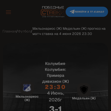
ПЕРЕЙТИ В ТГ-КАНАЛ
Мильонариос (Ж) Медельин (Ж) прогноз на
Главная
/
Футбол
/
матч ставка на 4 июня 2026 23:30
Колумбия
·
Колумбия:
Примера
дивизион (Ж)
23:30
4 Июнь,
Мильонариос
Медельин (Ж)
2026г
(Ж)
3-1