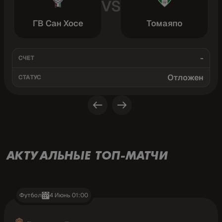
VS
ГВ Сан Хосе
Томаяпо
-
СЧЕТ
Отложен
СТАТУС
АКТУАЛЬНЫЕ ТОП-МАТЧИ
Футбол
4 Июнь 01:00