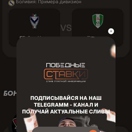
Боливия: Примера дивизион
VS
ГВ Сан Хосе
Томаяпо
БОНУСЫ НА МАТЧ
ПОДПИСЫВАЙСЯ НА НАШ
TELEGRAMM - КАНАЛ И
ПОЛУЧАЙ АКТУАЛЬНЫЕ СЛИВЫ