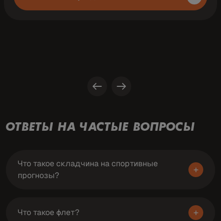
ОТВЕТЫ НА ЧАСТЫЕ ВОПРОСЫ
Что такое складчина на спортивные
+
прогнозы?
+
Что такое флет?