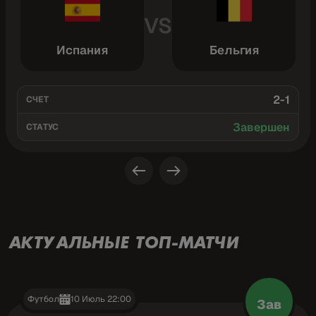
VS
Испания
Бельгия
2-1
СЧЕТ
Завершен
СТАТУС
АКТУАЛЬНЫЕ ТОП-МАТЧИ
Футбол
10 Июль 22:00
Зав