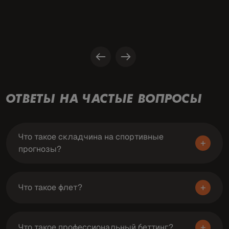
ОТВЕТЫ НА ЧАСТЫЕ ВОПРОСЫ
Что такое складчина на спортивные
+
прогнозы?
+
Что такое флет?
+
Что такое профессиональный беттинг?