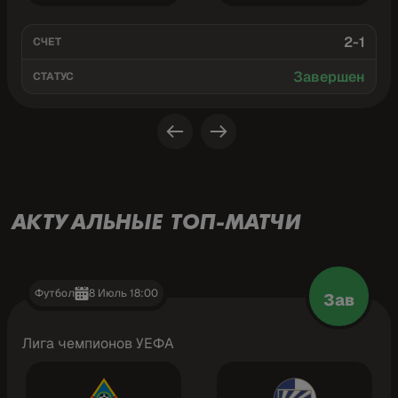
2-1
СЧЕТ
Завершен
СТАТУС
АКТУАЛЬНЫЕ ТОП-МАТЧИ
Футбол
8 Июль 18:00
Зав
Лига чемпионов УЕФА