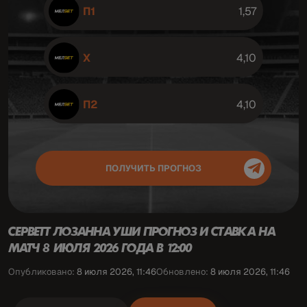
П1
1,57
X
4,10
П2
4,10
ПОЛУЧИТЬ ПРОГНОЗ
СЕРВЕТТ ЛОЗАННА УШИ ПРОГНОЗ
И СТАВКА НА
МАТЧ 8 ИЮЛЯ 2026 ГОДА В 12:00
Опубликовано:
8 июля 2026, 11:46
Обновлено:
8 июля 2026, 11:46