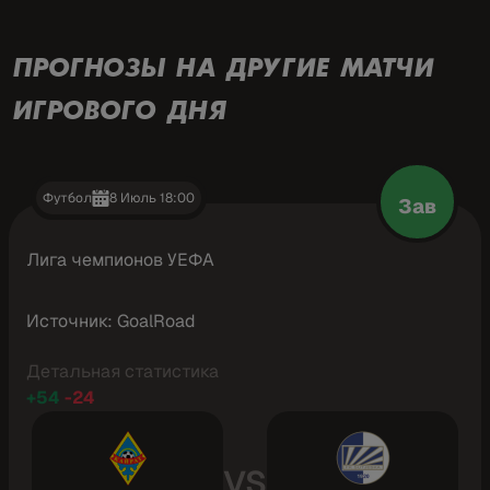
ПРОГНОЗЫ НА ДРУГИЕ МАТЧИ
ИГРОВОГО ДНЯ
Футбол
8 Июль 18:00
Зав
Лига чемпионов УЕФА
Источник: GoalRoad
Детальная статистика
+54
-24
VS