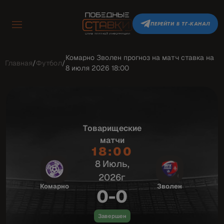
ПЕРЕЙТИ В ТГ-КАНАЛ
Комарно Зволен прогноз на матч ставка на
Главная
/
Футбол
/
8 июля 2026 18:00
Товарищеские
матчи
18:00
8 Июль,
2026г
Комарно
Зволен
0-0
Завершен