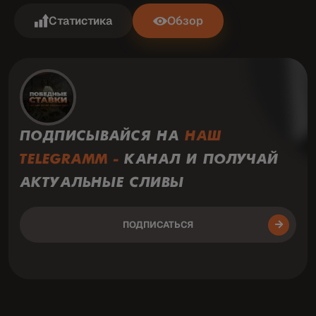
Статистика
Обзор
ПОДПИСЫВАЙСЯ НА
НАШ
TELEGRAMM -
КАНАЛ И ПОЛУЧАЙ
АКТУАЛЬНЫЕ СЛИВЫ
ПОДПИСАТЬСЯ