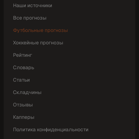
Наши источники
Все прогнозы
Футбольные прогнозы
Хоккейные прогнозы
Рейтинг
Словарь
Статьи
Складчины
Отзывы
Капперы
Политика конфиденциальности