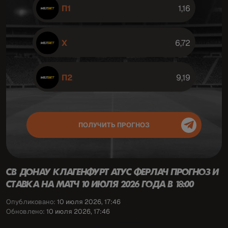
П1
1,16
X
6,72
П2
9,19
ПОЛУЧИТЬ ПРОГНОЗ
СВ ДОНАУ КЛАГЕНФУРТ АТУС ФЕРЛАЧ ПРОГНОЗ
И
СТАВКА НА МАТЧ 10 ИЮЛЯ 2026 ГОДА В 18:00
Опубликовано:
10 июля 2026, 17:46
Обновлено:
10 июля 2026, 17:46