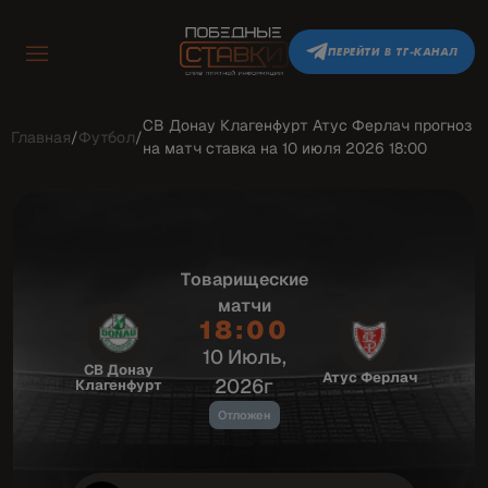
ПЕРЕЙТИ В ТГ-КАНАЛ
СВ Донау Клагенфурт Атус Ферлач прогноз
Главная
/
Футбол
/
на матч ставка на 10 июля 2026 18:00
Товарищеские
матчи
18:00
10 Июль,
СВ Донау
Атус Ферлач
2026г
Клагенфурт
Отложен