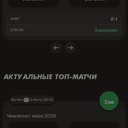
2-1
СЧЕТ
Завершен
СТАТУС
АКТУАЛЬНЫЕ ТОП-МАТЧИ
Футбол
10 Июль 22:00
Зав
Чемпионат мира 2026