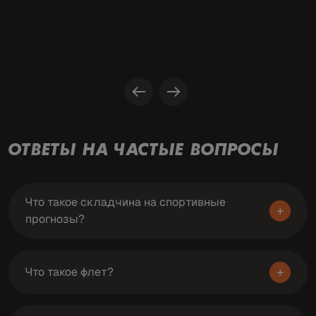
ОТВЕТЫ НА ЧАСТЫЕ ВОПРОСЫ
Что такое складчина на спортивные
+
прогнозы?
+
Что такое флет?