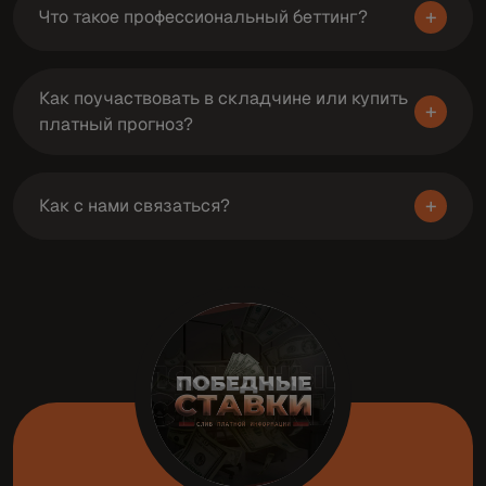
+
Что такое профессиональный беттинг?
Как поучаствовать в складчине или купить
+
платный прогноз?
+
Как с нами связаться?