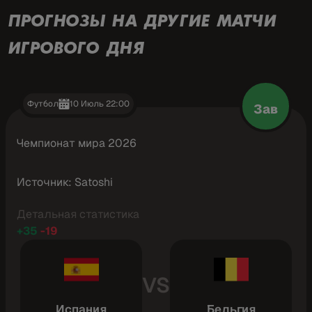
ПРОГНОЗЫ НА ДРУГИЕ МАТЧИ
ИГРОВОГО ДНЯ
Футбол
10 Июль 22:00
Зав
Чемпионат мира 2026
Источник: Satoshi
Детальная статистика
+35
-19
VS
Испания
Бельгия