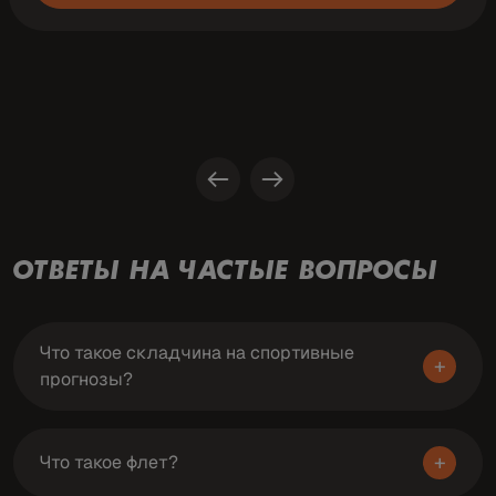
ОТВЕТЫ НА ЧАСТЫЕ ВОПРОСЫ
Что такое складчина на спортивные
+
прогнозы?
+
Что такое флет?