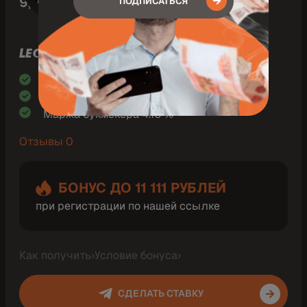
9,1
ПОДПИСАТЬСЯ
LEON
Наличие моб. приложения
Работает через ЦУПИС
Маржа букмекера 4.10 %
Отзывы 0
БОНУС ДО 11 111 РУБЛЕЙ
при регистрации по нашей ссылке
Как получить
›
Условие бонуса
›
СДЕЛАТЬ СТАВКУ