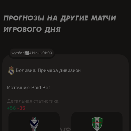
ПРОГНОЗЫ НА ДРУГИЕ МАТЧИ
ИГРОВОГО ДНЯ
Футбол
4 Июнь 01:00
Боливия: Примера дивизион
Источник: Raid Bet
Детальная статистика
+56
-35
VS