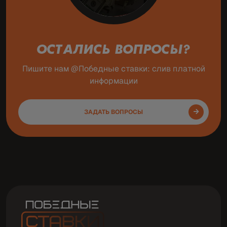
ОСТАЛИСЬ ВОПРОСЫ?
Пишите нам @Победные ставки: слив платной
информации
ЗАДАТЬ ВОПРОСЫ