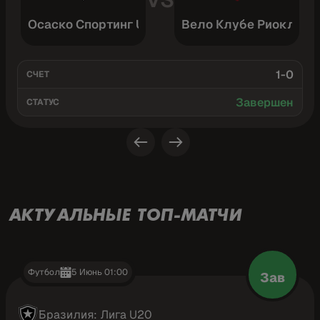
Осаско Спортинг U-20
Вело Клубе Риокларе
1-0
СЧЕТ
Завершен
СТАТУС
АКТУАЛЬНЫЕ ТОП-МАТЧИ
Футбол
5 Июнь 01:00
Зав
Бразилия: Лига U20