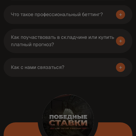
+
Что такое профессиональный беттинг?
Как поучаствовать в складчине или купить
+
платный прогноз?
+
Как с нами связаться?