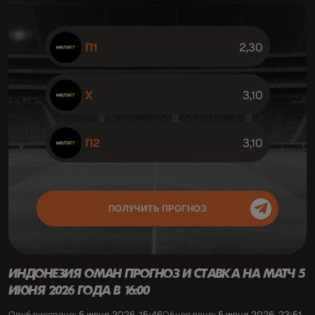
П1
2,30
X
3,10
П2
3,10
ПОЛУЧИТЬ ПРОГНОЗ
ИНДОНЕЗИЯ ОМАН ПРОГНОЗ
И СТАВКА НА МАТЧ 5
ИЮНЯ 2026 ГОДА В 16:00
Опубликовано:
5 июня 2026, 15:46
Обновлено:
5 июня 2026, 23:51