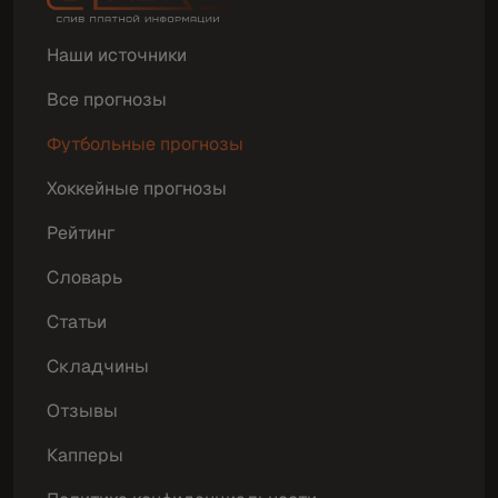
Наши источники
Все прогнозы
Футбольные прогнозы
Хоккейные прогнозы
Рейтинг
Словарь
Статьи
Складчины
Отзывы
Капперы