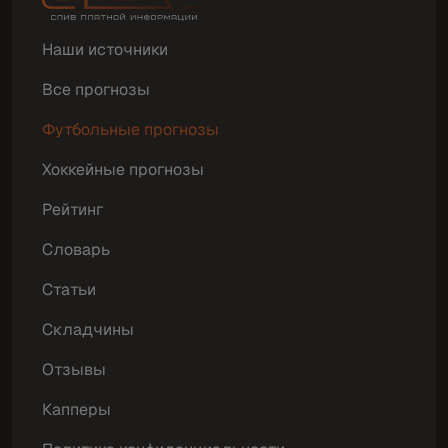
Наши источники
Все прогнозы
Футбольные прогнозы
Хоккейные прогнозы
Рейтинг
Словарь
Статьи
Складчины
Отзывы
Капперы