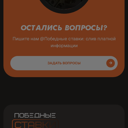
ОСТАЛИСЬ ВОПРОСЫ?
Пишите нам @Победные ставки: слив платной
информации
ЗАДАТЬ ВОПРОСЫ