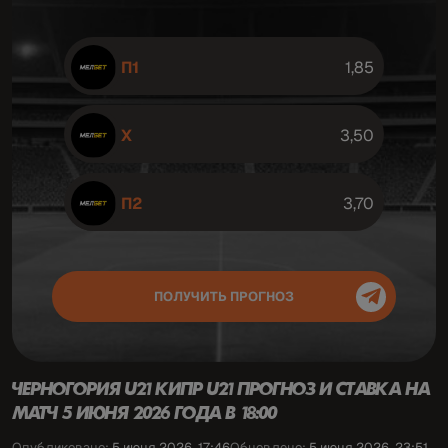
П1
1,85
X
3,50
П2
3,70
ПОЛУЧИТЬ ПРОГНОЗ
ЧЕРНОГОРИЯ U21 КИПР U21 ПРОГНОЗ
И СТАВКА НА
МАТЧ 5 ИЮНЯ 2026 ГОДА В 18:00
Опубликовано:
5 июня 2026, 17:46
Обновлено:
5 июня 2026, 23:51