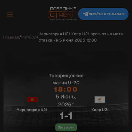
ПЕРЕЙТИ В ТГ-КАНАЛ
Черногория U21 Кипр U21 прогноз на матч
Главная
/
Футбол
/
ставка на 5 июня 2026 18:00
Товарищеские
матчи U-20
18:00
5 Июнь,
2026г
Черногория U21
Кипр U21
1-1
Завершен