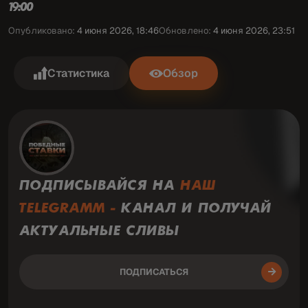
19:00
Опубликовано:
4 июня 2026, 18:46
Обновлено:
4 июня 2026, 23:51
Статистика
Обзор
ПОДПИСЫВАЙСЯ НА
НАШ
TELEGRAMM -
КАНАЛ И ПОЛУЧАЙ
АКТУАЛЬНЫЕ СЛИВЫ
ПОДПИСАТЬСЯ