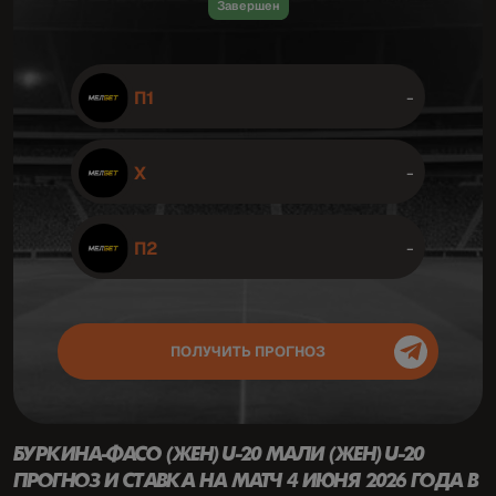
Завершен
П1
-
X
-
П2
-
ПОЛУЧИТЬ ПРОГНОЗ
БУРКИНА-ФАСО (ЖЕН) U-20 МАЛИ (ЖЕН) U-20
ПРОГНОЗ
И СТАВКА НА МАТЧ 4 ИЮНЯ 2026 ГОДА В