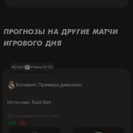
ПРОГНОЗЫ НА ДРУГИЕ МАТЧИ
ИГРОВОГО ДНЯ
Футбол
4 Июнь 01:00
Боливия: Примера дивизион
Источник: Raid Bet
Детальная статистика
+56
-35