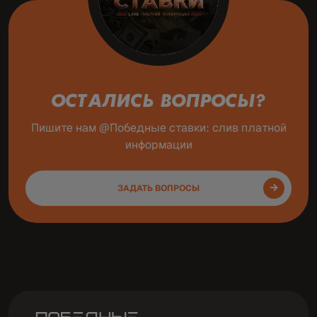
ОСТАЛИСЬ ВОПРОСЫ?
Пишите нам @Победные ставки: слив платной
информации
ЗАДАТЬ ВОПРОСЫ