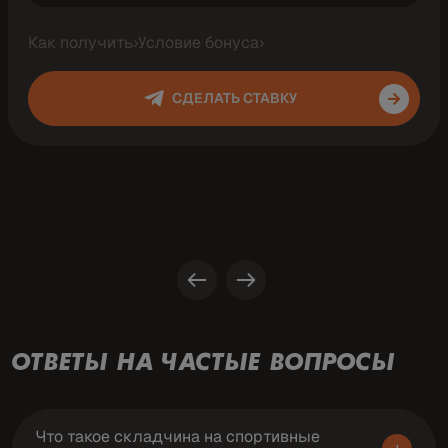
Как получить
›
Условие бонуса
›
СДЕЛАТЬ СТАВКУ
ОТВЕТЫ НА ЧАСТЫЕ ВОПРОСЫ
Что такое складчина на спортивные