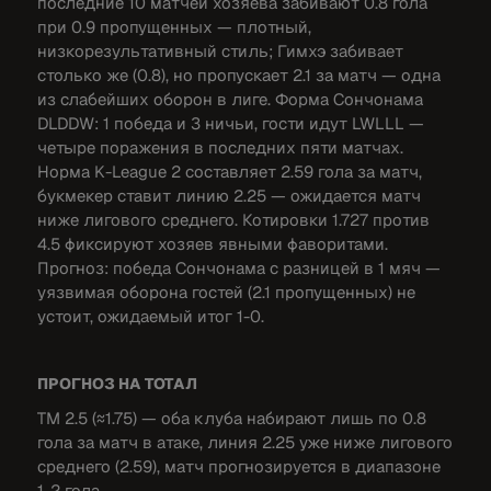
последние 10 матчей хозяева забивают 0.8 гола
при 0.9 пропущенных — плотный,
низкорезультативный стиль; Гимхэ забивает
столько же (0.8), но пропускает 2.1 за матч — одна
из слабейших оборон в лиге. Форма Сончонама
DLDDW: 1 победа и 3 ничьи, гости идут LWLLL —
четыре поражения в последних пяти матчах.
Норма K-League 2 составляет 2.59 гола за матч,
букмекер ставит линию 2.25 — ожидается матч
ниже лигового среднего. Котировки 1.727 против
4.5 фиксируют хозяев явными фаворитами.
Прогноз: победа Сончонама с разницей в 1 мяч —
уязвимая оборона гостей (2.1 пропущенных) не
устоит, ожидаемый итог 1-0.
ПРОГНОЗ НА ТОТАЛ
ТМ 2.5 (≈1.75) — оба клуба набирают лишь по 0.8
гола за матч в атаке, линия 2.25 уже ниже лигового
среднего (2.59), матч прогнозируется в диапазоне
1-2 гола.