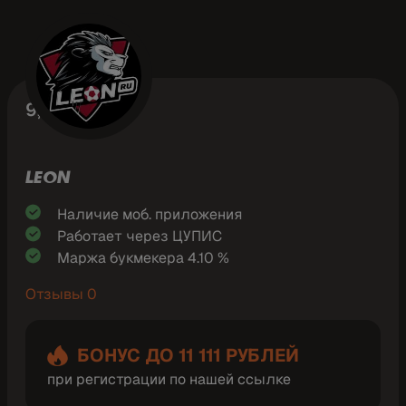
9,1
LEON
Наличие моб. приложения
Работает через ЦУПИС
Маржа букмекера 4.10 %
Отзывы 0
БОНУС ДО 11 111 РУБЛЕЙ
при регистрации по нашей ссылке