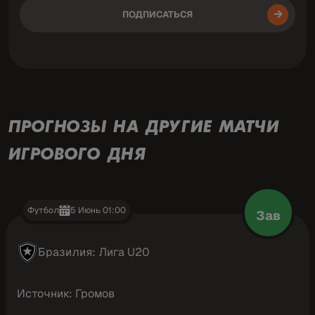
ПОДПИСАТЬСЯ
ПРОГНОЗЫ НА ДРУГИЕ МАТЧИ
ИГРОВОГО ДНЯ
Футбол
5 Июнь 01:00
Зав
Бразилия: Лига U20
Источник: Громов