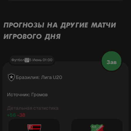
ПРОГНОЗЫ НА ДРУГИЕ МАТЧИ
ИГРОВОГО ДНЯ
Футбол
5 Июнь 01:00
Зав
Бразилия: Лига U20
Источник: Громов
Детальная статистика
+56
-38