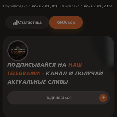
Опубликовано:
5 июня 2026, 18:06
Обновлено:
5 июня 2026, 23:51
Статистика
Обзор
ПОДПИСЫВАЙСЯ НА
НАШ
TELEGRAMM -
КАНАЛ И ПОЛУЧАЙ
АКТУАЛЬНЫЕ СЛИВЫ
ПОДПИСАТЬСЯ