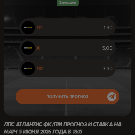
Завершен
П1
1,60
X
5,00
П2
3,60
ПОЛУЧИТЬ ПРОГНОЗ
ЛПС АТЛАНТИС ФК/ПМ ПРОГНОЗ
И СТАВКА НА
МАТЧ 5 ИЮНЯ 2026 ГОДА В 18:15