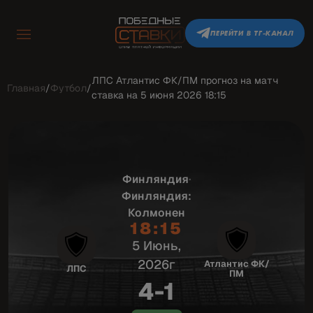
ПЕРЕЙТИ В ТГ-КАНАЛ
ЛПС Атлантис ФК/ПМ прогноз на матч
Главная
/
Футбол
/
ставка на 5 июня 2026 18:15
Финляндия
·
Финляндия:
Колмонен
18:15
5 Июнь,
2026г
Атлантис ФК/
ЛПС
ПМ
4-1