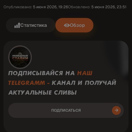
Опубликовано:
5 июня 2026, 19:26
Обновлено:
5 июня 2026, 23:51
Статистика
Обзор
ПОДПИСЫВАЙСЯ НА
НАШ
TELEGRAMM -
КАНАЛ И ПОЛУЧАЙ
АКТУАЛЬНЫЕ СЛИВЫ
ПОДПИСАТЬСЯ