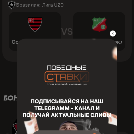
Бразилия: Лига U20
VS
Осаско Спортинг U-20
Вело Клубе Риокларе
БОНУСЫ НА МАТЧ
ПОДПИСЫВАЙСЯ НА НАШ
TELEGRAMM - КАНАЛ И
ПОЛУЧАЙ АКТУАЛЬНЫЕ СЛИВЫ