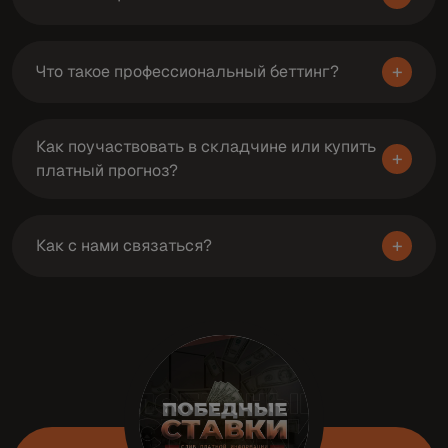
+
Что такое профессиональный беттинг?
Как поучаствовать в складчине или купить
+
платный прогноз?
+
Как с нами связаться?