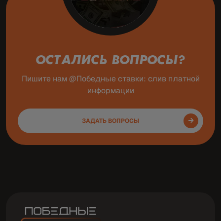
ОСТАЛИСЬ ВОПРОСЫ?
Пишите нам @Победные ставки: слив платной
информации
ЗАДАТЬ ВОПРОСЫ