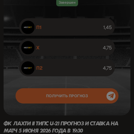
Завершен
П1
1,45
X
4,75
П2
4,75
ПОЛУЧИТЬ ПРОГНОЗ
ФК ЛАХТИ II ТИПС U-21 ПРОГНОЗ
И СТАВКА НА
МАТЧ 5 ИЮНЯ 2026 ГОДА В 19:30