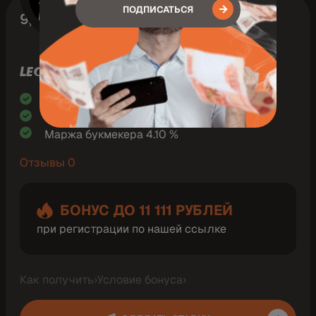
ПОДПИСАТЬСЯ
9,1
LEON
Наличие моб. приложения
Работает через ЦУПИС
Маржа букмекера 4.10 %
Отзывы 0
БОНУС ДО 11 111 РУБЛЕЙ
при регистрации по нашей ссылке
Как получить
›
Условие бонуса
›