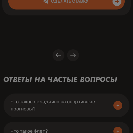
СДЕЛАТЬ СТАВКУ
ОТВЕТЫ НА ЧАСТЫЕ ВОПРОСЫ
Что такое складчина на спортивные
+
прогнозы?
+
Что такое флет?