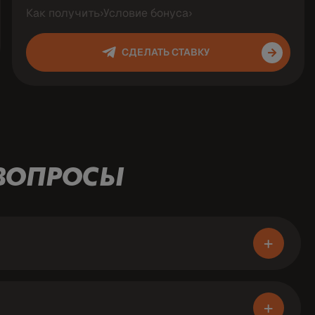
Как получить
›
Условие бонуса
›
СДЕЛАТЬ СТАВКУ
 ВОПРОСЫ
+
+