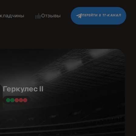
кладчины
Отзывы
ПЕРЕЙТИ В ТГ-КАНАЛ
Геркулес II