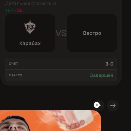
Детальная статистика
+67
-36
VS
Вестро
Карабах
3-0
СЧЕТ
Завершен
СТАТУС