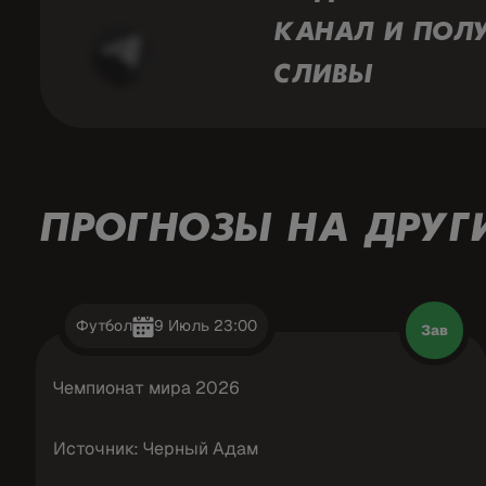
КАНАЛ И ПОЛ
СЛИВЫ
ПРОГНОЗЫ НА ДРУГ
Футбол
9 Июль 23:00
Зав
Чемпионат мира 2026
Источник: Черный Адам