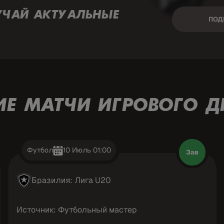
УЧАЙ АКТУАЛЬНЫЕ
ПОД
ИЕ МАТЧИ ИГРОВОГО Д
Футбол
10 Июль 01:00
Зав
Бразилия: Лига U20
Источник: Футбольный мастер