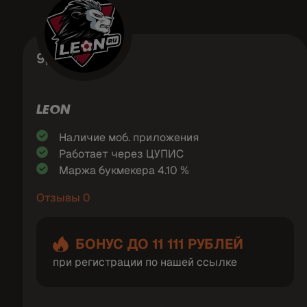
9,1
LEON
Наличие моб. приложения
Работает через ЦУПИС
Маржа букмекера 4.10 %
Отзывы 0
БОНУС ДО 11 111 РУБЛЕЙ
при регистрации по нашей ссылке