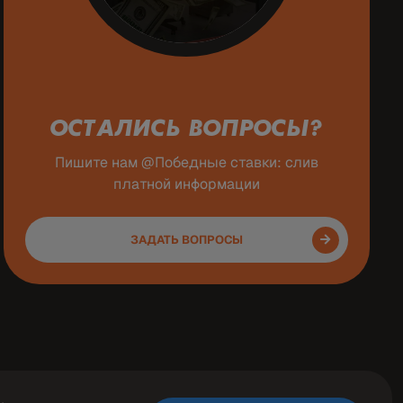
ОСТАЛИСЬ ВОПРОСЫ?
Пишите нам @Победные ставки: слив
платной информации
ЗАДАТЬ ВОПРОСЫ