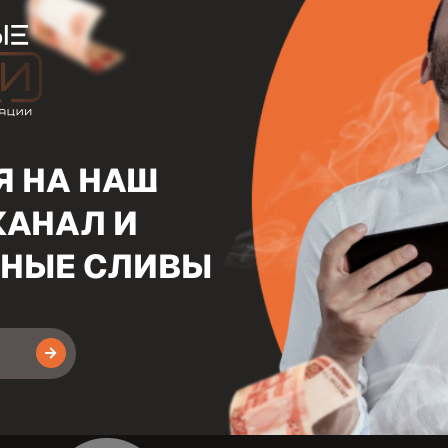
Футбол
10 Июль 01:00
Зав
Бразилия: Лига U20
 НА НАШ
VS
КАНАЛ И
Осаско Спортинг U-20
Ибрачина U-20
ЬНЫЕ СЛИВЫ