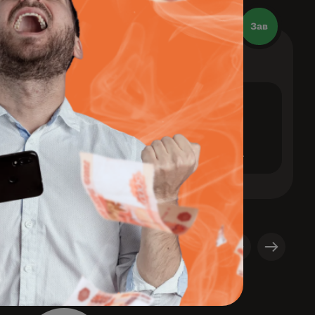
Футбол
10 Июль 03:00
Зав
Боливия: Примера дивизион
VS
Насьональ Потоси
Аврора