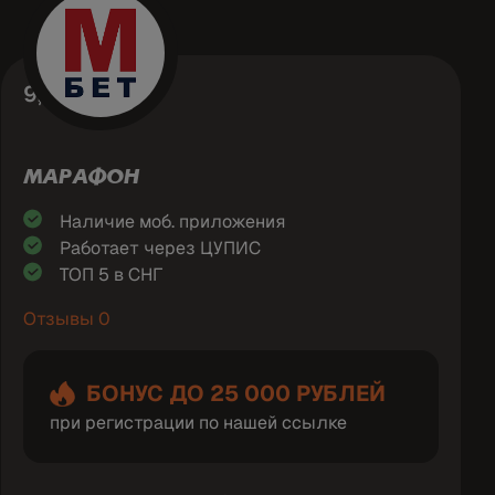
9,3
МАРАФОН
Наличие моб. приложения
Работает через ЦУПИС
ТОП 5 в СНГ
Отзывы 0
БОНУС ДО 25 000 РУБЛЕЙ
при регистрации по нашей ссылке