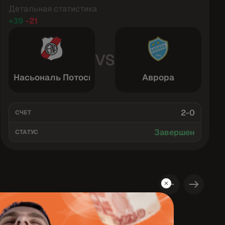
Детальная статистика
+39
-21
VS
Насьональ Потоси
Аврора
2-0
СЧЕТ
Завершен
СТАТУС