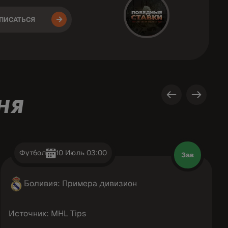
ПИСАТЬСЯ
НЯ
Футбол
10 Июль 03:00
Зав
Боливия: Примера дивизион
Источник: MHL Tips