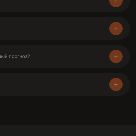
+
+
+
ный прогноз?
+