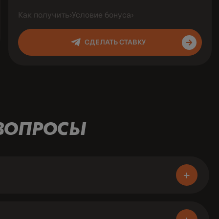
Как получить
›
Условие бонуса
›
СДЕЛАТЬ СТАВКУ
 ВОПРОСЫ
+