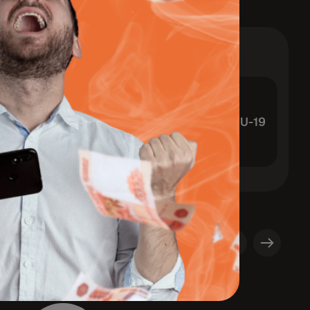
Футбол
5 Июнь 14:00
Венгрия: Лига U19
VS
Дьёдьёр ВТК Мисколк U-19
Дебресени U-19