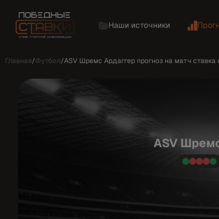
Наши источники
Прог
Главная
/
Футбол
/
ASV Шремс Ардаггер прогноз на матч ставка 
ASV Шрем