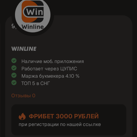
9,5
WINLINE
Наличие моб. приложения
Работает через ЦУПИС
Маржа букмекера 4.10 %
ТОП 5 в СНГ
Отзывы 0
ФРИБЕТ 3000 РУБЛЕЙ
при регистрации по нашей ссылке