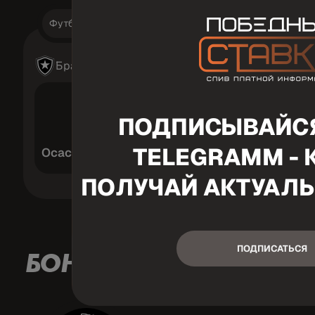
Футбол
5 Июнь 01:00
Зав
Бразилия: Лига U20
ПОДПИСЫВАЙСЯ
VS
TELEGRAMM - 
Осаско Спортинг U-20
Вело Клубе Риокла
ПОЛУЧАЙ АКТУАЛ
ПОДПИСАТЬСЯ
БОНУСЫ НА МАТЧ