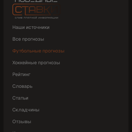
Наши источники
Все прогнозы
Футбольные прогнозы
Хоккейные прогнозы
Рейтинг
Словарь
Статьи
Складчины
Отзывы