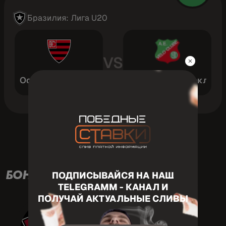
Бразилия: Лига U20
VS
Осаско Спортинг U-20
Вело Клубе Риокларе
ПОДПИСЫВАЙСЯ НА НАШ
БОНУСЫ НА МАТЧ
TELEGRAMM - КАНАЛ И
ПОЛУЧАЙ АКТУАЛЬНЫЕ СЛИВЫ