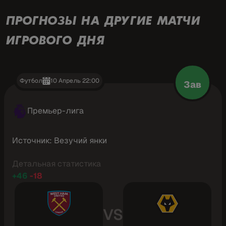
ПРОГНОЗЫ НА ДРУГИЕ МАТЧИ
ИГРОВОГО ДНЯ
Футбол
10 Апрель 22:00
Зав
Премьер-лига
Источник: Везучий янки
Детальная статистика
+46
-18
VS