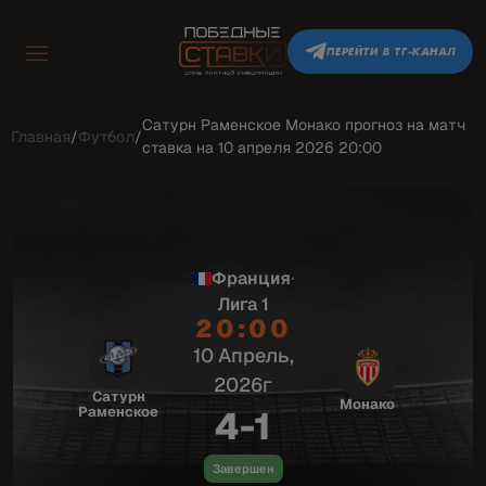
ПЕРЕЙТИ В ТГ-КАНАЛ
Сатурн Раменское Монако прогноз на матч
Главная
/
Футбол
/
ставка на 10 апреля 2026 20:00
Франция
·
Лига 1
20:00
10 Апрель,
2026г
Сатурн
Монако
Раменское
4-1
Завершен