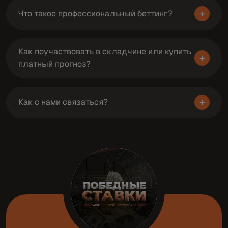
+
Что такое профессиональный беттинг?
Как поучаствовать в складчине или купить
+
платный прогноз?
+
Как с нами связаться?