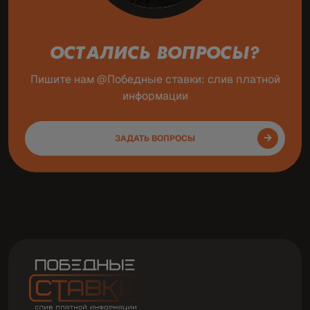
ОСТАЛИСЬ ВОПРОСЫ?
Пишите нам @Победные ставки: слив платной
информации
ЗАДАТЬ ВОПРОСЫ