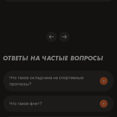
ОТВЕТЫ НА ЧАСТЫЕ ВОПРОСЫ
Что такое складчина на спортивные
+
прогнозы?
+
Что такое флет?