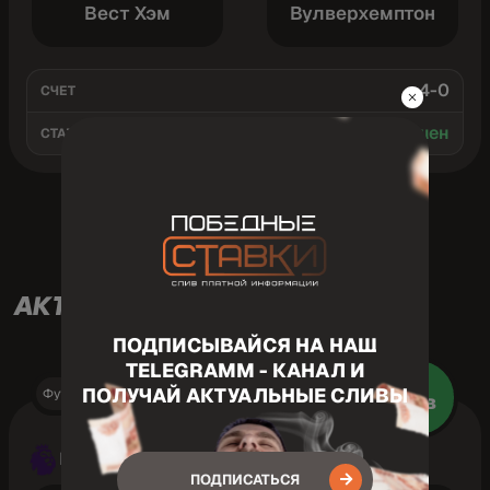
Вест Хэм
Вулверхемптон
4-0
СЧЕТ
Завершен
СТАТУС
АКТУАЛЬНЫЕ ТОП-МАТЧИ
ПОДПИСЫВАЙСЯ НА НАШ
TELEGRAMM - КАНАЛ И
ПОЛУЧАЙ АКТУАЛЬНЫЕ СЛИВЫ
Футбол
10 Апрель 22:00
Зав
Премьер-лига
ПОДПИСАТЬСЯ