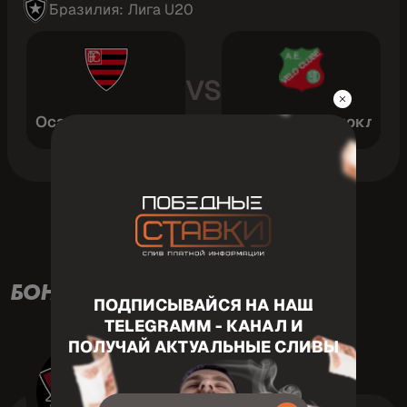
Бразилия: Лига U20
VS
Осаско Спортинг U-20
Вело Клубе Риокларе
БОНУСЫ НА МАТЧ
ПОДПИСЫВАЙСЯ НА НАШ
TELEGRAMM - КАНАЛ И
ПОЛУЧАЙ АКТУАЛЬНЫЕ СЛИВЫ