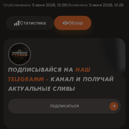
Опубликовано:
5 июня 2026, 12:26
Обновлено:
5 июня 2026, 12:26
Статистика
Обзор
ПОДПИСЫВАЙСЯ НА
НАШ
TELEGRAMM -
КАНАЛ И ПОЛУЧАЙ
АКТУАЛЬНЫЕ СЛИВЫ
ПОДПИСАТЬСЯ