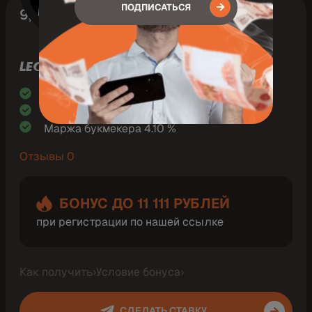
ПОДПИСАТЬСЯ
9,1
LEON
Наличие моб. приложения
Работает через ЦУПИС
Маржа букмекера 4.10 %
Отзывы 0
БОНУС ДО 11 111 РУБЛЕЙ
при регистрации по нашей ссылке
Как получить
›
Условие бонуса
›
СДЕЛАТЬ СТАВКУ