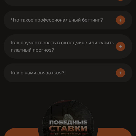
+
Что такое профессиональный беттинг?
Как поучаствовать в складчине или купить
+
платный прогноз?
+
Как с нами связаться?