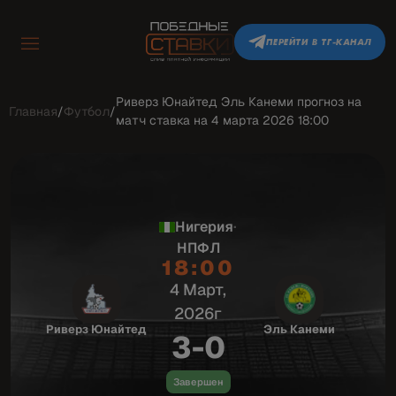
ПЕРЕЙТИ В ТГ-КАНАЛ
Риверз Юнайтед Эль Канеми прогноз на
Главная
/
Футбол
/
матч ставка на 4 марта 2026 18:00
Нигерия
·
НПФЛ
18:00
4 Март,
2026г
Риверз Юнайтед
Эль Канеми
3-0
Завершен