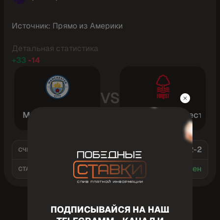
Источник: Прямо из Америки
Детальная статистика
+33
-14
VS
Манчестер Сити
Ноттингем Форест
2-2
СЧЕТ
Завершен
СТАТУС
ПОДПИСЫВАЙСЯ НА НАШ