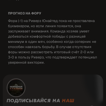
ПРОГНОЗ НА ФОРУ
Фора (-1) на Риверз Юнайтед пока не проставлена
букмекером, но если линия появится, она
заслуживает внимания. Команда хозяев умеет
добиваться комфортной победы с разницей
минимум в один мяч, особенно когда соперник не
способен навязать борьбу. В случае отсутствия
форы можно рассмотреть итоговый счёт 2-0 или
3-0 в пользу Риверз, что подтверждает потенциал
уверенной виктории.
ПОДПИСЫВАЙСЯ НА
НАШ