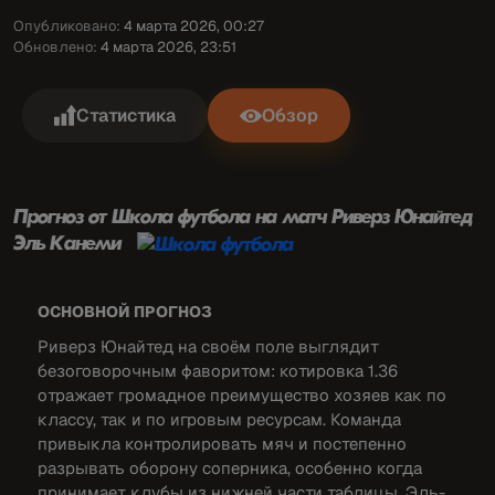
Опубликовано:
4 марта 2026, 00:27
Обновлено:
4 марта 2026, 23:51
Статистика
Обзор
Прогноз от
Школа футбола
на матч Риверз Юнайтед –
Эль Канеми
ОСНОВНОЙ ПРОГНОЗ
Риверз Юнайтед на своём поле выглядит
безоговорочным фаворитом: котировка 1.36
отражает громадное преимущество хозяев как по
классу, так и по игровым ресурсам. Команда
привыкла контролировать мяч и постепенно
разрывать оборону соперника, особенно когда
принимает клубы из нижней части таблицы. Эль-