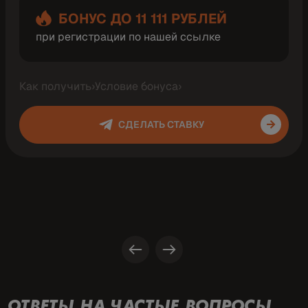
БОНУС ДО 11 111 РУБЛЕЙ
при регистрации по нашей ссылке
Как получить
›
Условие бонуса
›
СДЕЛАТЬ СТАВКУ
ОТВЕТЫ НА ЧАСТЫЕ ВОПРОСЫ