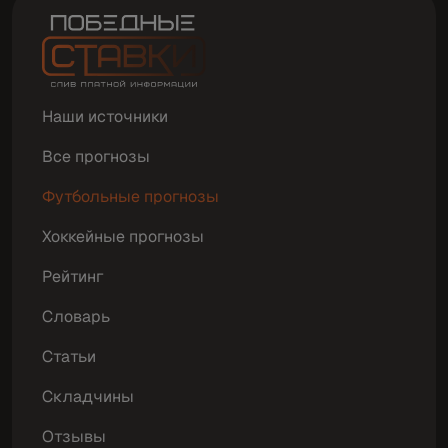
Наши источники
Все прогнозы
Футбольные прогнозы
Хоккейные прогнозы
Рейтинг
Словарь
Статьи
Складчины
Отзывы