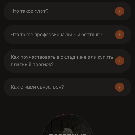
+
Что такое флет?
+
Что такое профессиональный беттинг?
Как поучаствовать в складчине или купить
+
платный прогноз?
+
Как с нами связаться?