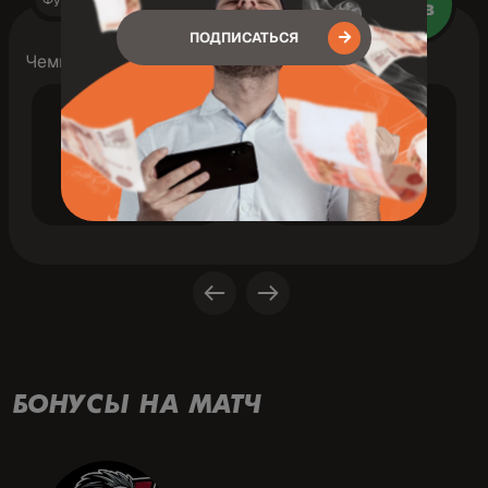
Футбол
10 Июль 22:00
Зав
ПОДПИСАТЬСЯ
Чемпионат мира 2026
VS
Испания
Бельгия
БОНУСЫ НА МАТЧ