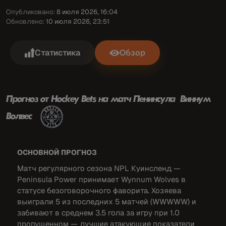
Опубликовано:
8 июля 2026, 16:04
Обновлено:
10 июля 2026, 23:51
Статистика
Обзор
Прогноз от
Hockey Bets
на матч Пенинсула – Виннум
Волвес
ОСНОВНОЙ ПРОГНОЗ
Матч регулярного сезона NPL Куинсленд —
Peninsula Power принимает Wynnum Wolves в
статусе безоговорочного фаворита. Хозяева
выиграли 5 из последних 5 матчей (WWWWW) и
забивают в среднем 3.5 гола за игру при 1.0
пропущенном — лучшие атакующие показатели