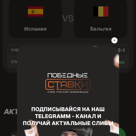
VS
Испания
Бельгия
2-1
СЧЕТ
Завершен
СТАТУС
ПОДПИСЫВАЙСЯ НА НАШ
АКТУАЛЬНЫЕ ТОП-МАТЧИ
TELEGRAMM - КАНАЛ И
ПОЛУЧАЙ АКТУАЛЬНЫЕ СЛИВЫ