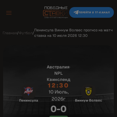
ПЕРЕЙТИ В ТГ-КАНАЛ
Пенинсула Виннум Волвес прогноз на матч
Главная
/
Футбол
/
ставка на 10 июля 2026 12:30
Австралия
·
NPL
Квинсленд
12:30
10 Июль,
2026г
Пенинсула
Виннум Волвес
0-0