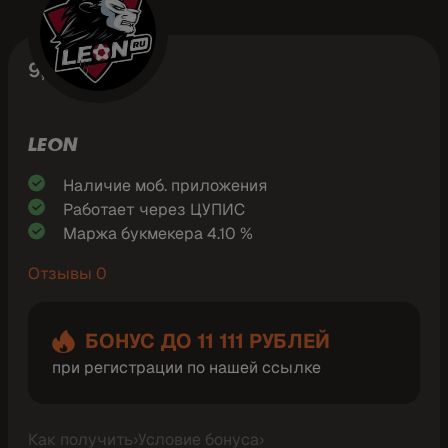
9,1
LEON
Наличие моб. приложения
Работает через ЦУПИС
Маржа букмекера 4.10 %
Отзывы 0
БОНУС ДО 11 111 РУБЛЕЙ
при регистрации по нашей ссылке
Как получить
›
Условие бонуса
›