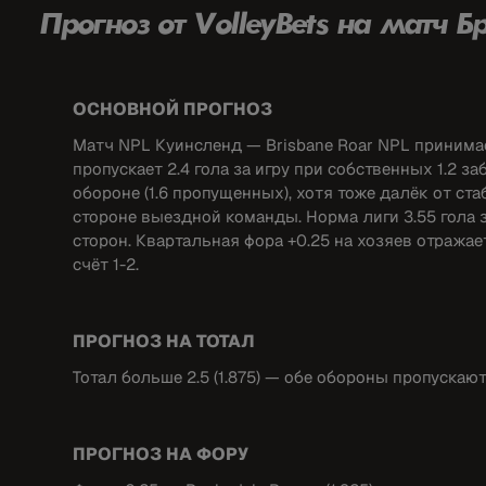
Прогноз от
VolleyBets
на матч Б
ОСНОВНОЙ ПРОГНОЗ
Матч NPL Куинсленд — Brisbane Roar NPL принимает
пропускает 2.4 гола за игру при собственных 1.2 з
обороне (1.6 пропущенных), хотя тоже далёк от ст
стороне выездной команды. Норма лиги 3.55 гола 
сторон. Квартальная фора +0.25 на хозяев отража
счёт 1-2.
ПРОГНОЗ НА ТОТАЛ
Тотал больше 2.5 (1.875) — обе обороны пропускают 
ПРОГНОЗ НА ФОРУ