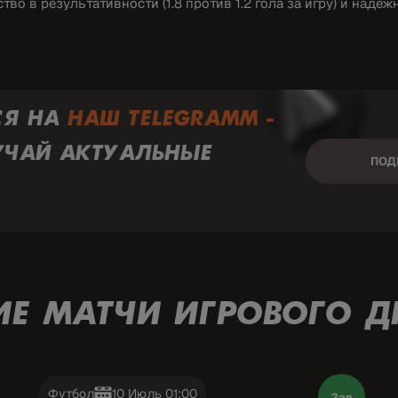
ство в результативности (1.8 против 1.2 гола за игру) и надё
СЯ НА
НАШ TELEGRAMM -
УЧАЙ АКТУАЛЬНЫЕ
ПОД
ИЕ МАТЧИ ИГРОВОГО Д
Футбол
10 Июль 01:00
Зав