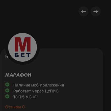
9,3
МАРАФОН
Наличие моб. приложения
Работает через ЦУПИС
ТОП 5 в СНГ
Отзывы 0