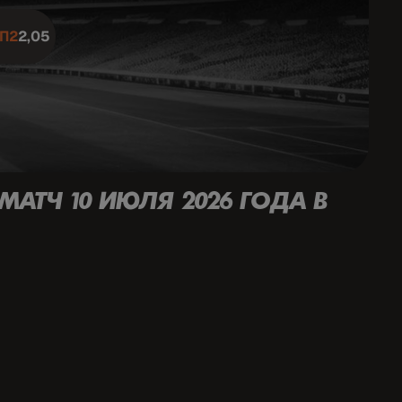
П2
2,05
МАТЧ 10 ИЮЛЯ 2026 ГОДА В