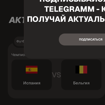
TELEGRAMM - 
ПОЛУЧАЙ АКТУАЛ
АКТУАЛЬНЫЕ ТОП-М
ПОДПИСАТЬСЯ
Футбол
10 Июль 22:00
Зав
Чемпионат мира 2026
VS
Испания
Бельгия