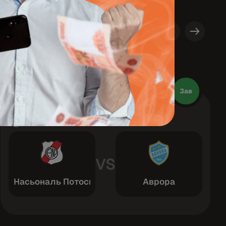
Футбол
10 Июль 03:00
Зав
Боливия: Примера дивизион
VS
Насьональ Потоси
Аврора