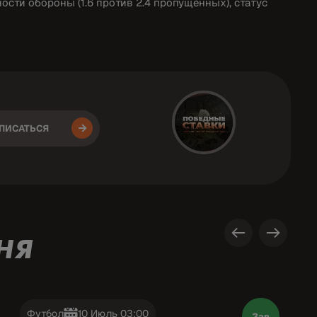
жности обороны (1.6 против 2.4 пропущенных), статус
ПИСАТЬСЯ
НЯ
Футбол
10 Июль 03:00
Зав