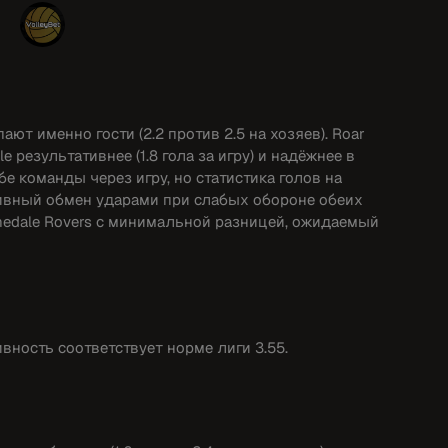
с
т именно гости (2.2 против 2.5 на хозяев). Roar
 результативнее (1.8 гола за игру) и надёжнее в
е команды через игру, но статистика голов на
ативный обмен ударами при слабых обороне обеих
chedale Rovers с минимальной разницей, ожидаемый
ивность соответствует норме лиги 3.55.