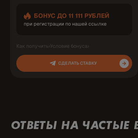
БОНУС ДО 11 111 РУБЛЕЙ
при регистрации по нашей ссылке
Как получить
›
Условие бонуса
›
СДЕЛАТЬ СТАВКУ
ОТВЕТЫ НА ЧАСТЫЕ