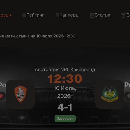
нозы
Рейтинг
Капперы
Статьи
С
▾
а матч ставка на 10 июля 2026 12:30
Австралия
·
NPL Квинсленд
12:30
Роар НПЛ
Р
10 Июль,
2026г
4-1
Завершен