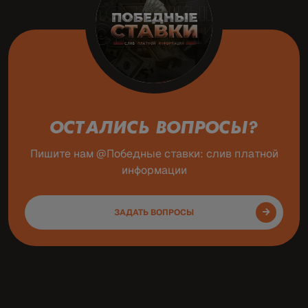
ОСТАЛИСЬ ВОПРОСЫ?
Пишите нам @Победные ставки: слив платной
информации
ЗАДАТЬ ВОПРОСЫ