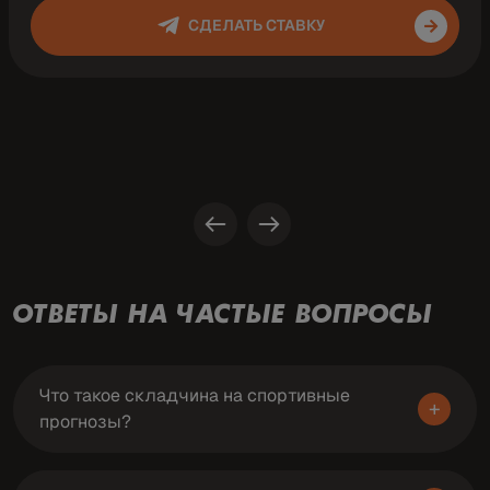
СДЕЛАТЬ СТАВКУ
ОТВЕТЫ НА ЧАСТЫЕ ВОПРОСЫ
Что такое складчина на спортивные
+
прогнозы?