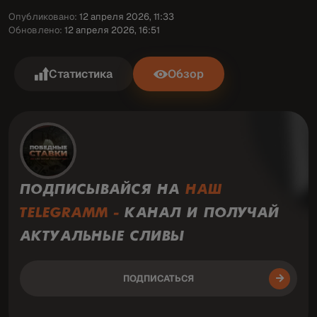
Опубликовано:
12 апреля 2026, 11:33
Обновлено:
12 апреля 2026, 16:51
Статистика
Обзор
ПОДПИСЫВАЙСЯ НА
НАШ
TELEGRAMM -
КАНАЛ И ПОЛУЧАЙ
АКТУАЛЬНЫЕ СЛИВЫ
ПОДПИСАТЬСЯ