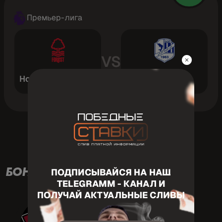
Премьер-лига
VS
Ноттингем Форест
Астон Вилла
ПОДПИСЫВАЙСЯ НА НАШ
БОНУСЫ НА МАТЧ
TELEGRAMM - КАНАЛ И
ПОЛУЧАЙ АКТУАЛЬНЫЕ СЛИВЫ