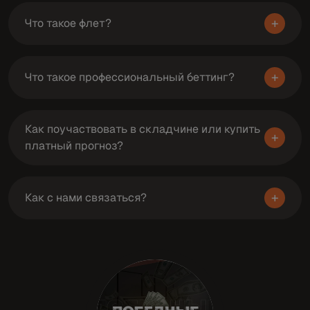
+
Что такое флет?
+
Что такое профессиональный беттинг?
Как поучаствовать в складчине или купить
+
платный прогноз?
+
Как с нами связаться?