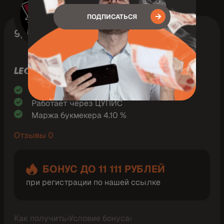
ПОДПИСАТЬСЯ
9,1
LEON
Наличие моб. приложения
Работает через ЦУПИС
Маржа букмекера 4.10 %
Отзывы 0
БОНУС ДО 11 111 РУБЛЕЙ
при регистрации по нашей ссылке
Как получить
›
Условие бонуса
›