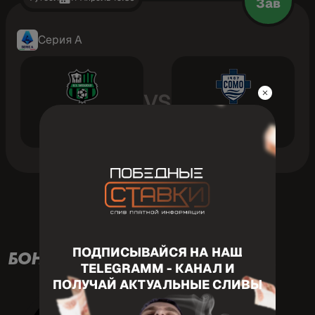
Зав
Серия A
VS
Сассуоло
Комо
ПОДПИСЫВАЙСЯ НА НАШ
БОНУСЫ НА МАТЧ
TELEGRAMM - КАНАЛ И
ПОЛУЧАЙ АКТУАЛЬНЫЕ СЛИВЫ