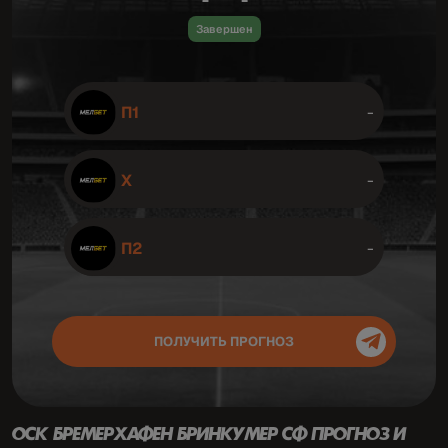
Завершен
П1
-
X
-
П2
-
ПОЛУЧИТЬ ПРОГНОЗ
ОСК БРЕМЕРХАФЕН БРИНКУМЕР СФ ПРОГНОЗ
И