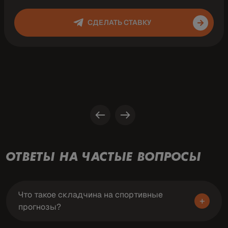
СДЕЛАТЬ СТАВКУ
ОТВЕТЫ НА ЧАСТЫЕ ВОПРОСЫ
Что такое складчина на спортивные
+
прогнозы?