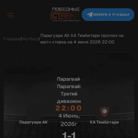
ПЕРЕЙТИ В ТГ-КАНАЛ
Парагуари АК КА Тембетари прогноз на
Главная
/
Футбол
/
матч ставка на 4 июня 2026 22:00
Парагвай
·
Парагвай:
Третий
дивизион
22:00
4 Июнь,
Парагуари АК
КА Тембетари
2026г
1-1