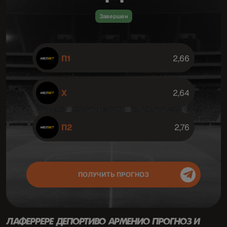
Завершен
П1
2,66
X
2,64
П2
2,76
ПОЛУЧИТЬ ПРОГНОЗ
ЛАФЕРРЕРЕ ДЕПОРТИВО АРМЕНИО ПРОГНОЗ
И