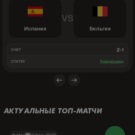
VS
Испания
Бельгия
2-1
СЧЕТ
Завершен
СТАТУС
АКТУАЛЬНЫЕ ТОП-МАТЧИ