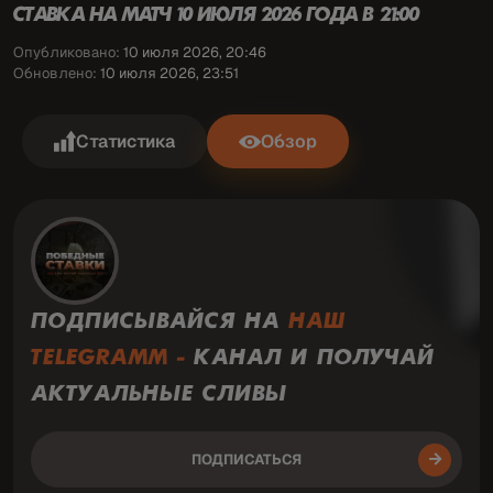
СТАВКА НА МАТЧ 10 ИЮЛЯ 2026 ГОДА В 21:00
Опубликовано:
10 июля 2026, 20:46
Обновлено:
10 июля 2026, 23:51
Статистика
Обзор
ПОДПИСЫВАЙСЯ НА
НАШ
TELEGRAMM -
КАНАЛ И ПОЛУЧАЙ
АКТУАЛЬНЫЕ СЛИВЫ
ПОДПИСАТЬСЯ