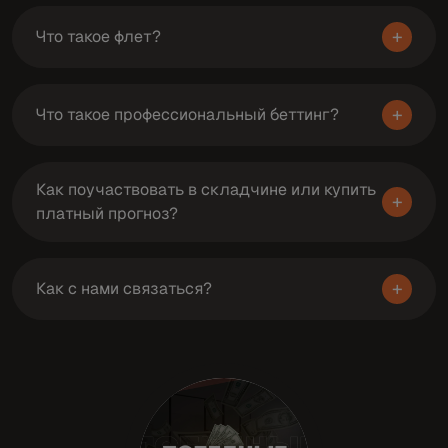
+
Что такое флет?
+
Что такое профессиональный беттинг?
Как поучаствовать в складчине или купить
+
платный прогноз?
+
Как с нами связаться?