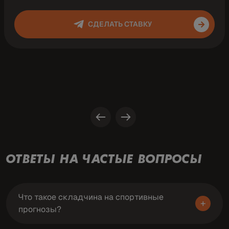
СДЕЛАТЬ СТАВКУ
ОТВЕТЫ НА ЧАСТЫЕ ВОПРОСЫ
Что такое складчина на спортивные
+
прогнозы?