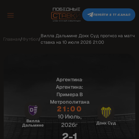
ПЕРЕЙТИ В ТГ-КАНАЛ
Вилла Дальмине Докк Суд прогноз на матч
Главная
/
Футбол
/
ставка на 10 июля 2026 21:00
Аргентина
·
Аргентина:
Примера B
Метрополитана
21:00
10 Июль,
Вилла
Докк Суд
2026г
Дальмине
2-1