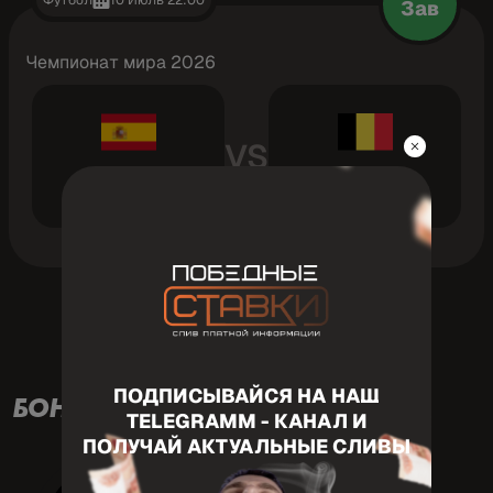
Футбол
10 Июль 22:00
Зав
Чемпионат мира 2026
VS
Испания
Бельгия
ПОДПИСЫВАЙСЯ НА НАШ
БОНУСЫ НА МАТЧ
TELEGRAMM - КАНАЛ И
ПОЛУЧАЙ АКТУАЛЬНЫЕ СЛИВЫ