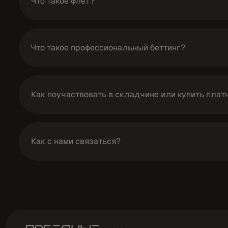
Что такое флет?
Что такое профессиональный беттинг?
Как поучаствовать в складчине или купить плат
Как с нами связаться?