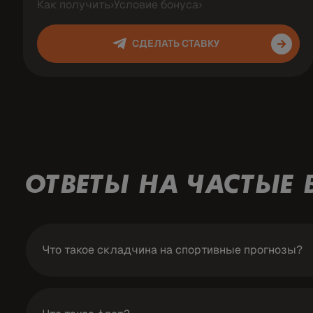
Как получить
›
Условие бонуса
›
СДЕЛАТЬ СТАВКУ
ОТВЕТЫ НА ЧАСТЫЕ
Что такое складчина на спортивные прогнозы?