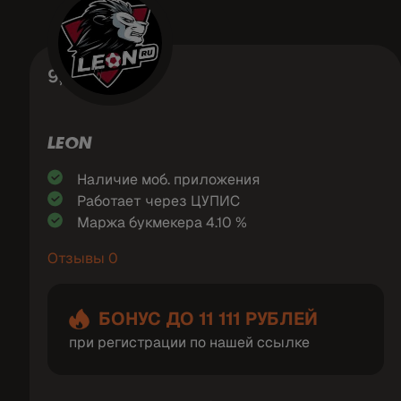
9,1
LEON
Наличие моб. приложения
Работает через ЦУПИС
Маржа букмекера 4.10 %
Отзывы 0
БОНУС ДО 11 111 РУБЛЕЙ
при регистрации по нашей ссылке