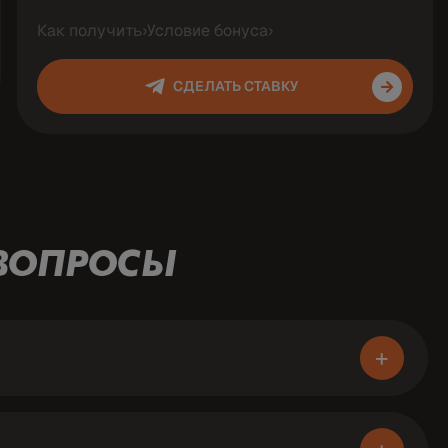
Как получить
›
Условие бонуса
›
СДЕЛАТЬ СТАВКУ
 ВОПРОСЫ
+