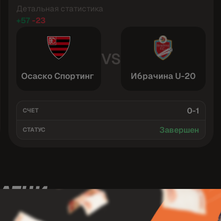
Детальная статистика
+57
-23
VS
Осаско Спортинг U-20
Ибрачина U-20
0-1
СЧЕТ
Завершен
СТАТУС
АТЧИ