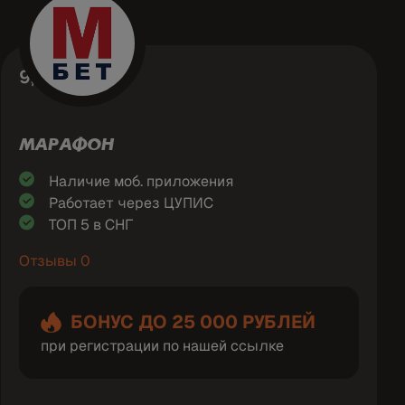
9,3
МАРАФОН
Наличие моб. приложения
Работает через ЦУПИС
ТОП 5 в СНГ
Отзывы 0
БОНУС ДО 25 000 РУБЛЕЙ
при регистрации по нашей ссылке