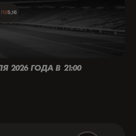
П2
5,16
 2026 ГОДА В 21:00