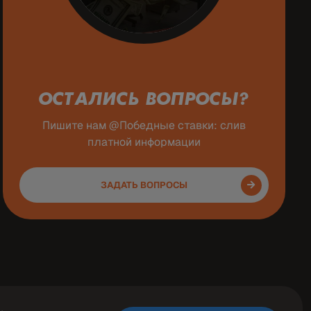
ОСТАЛИСЬ ВОПРОСЫ?
Пишите нам @Победные ставки: слив
платной информации
ЗАДАТЬ ВОПРОСЫ