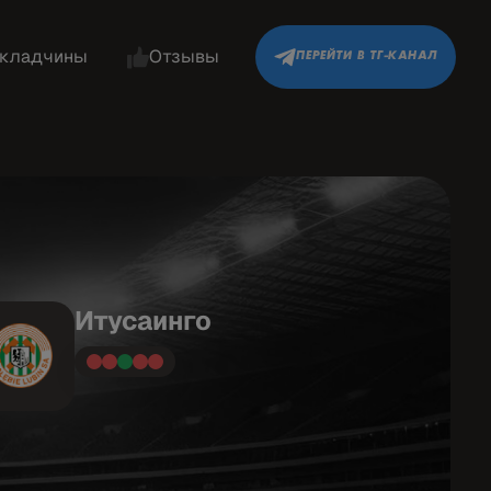
кладчины
Отзывы
ПЕРЕЙТИ В ТГ-КАНАЛ
Итусаинго