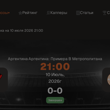
нозы
Рейтинг
Капперы
Статьи
С
▾
ка на 10 июля 2026 21:00
Аргентина
·
Аргентина: Примера B Метрополитана
21:00
10 Июль,
2026г
0-0
Завершен