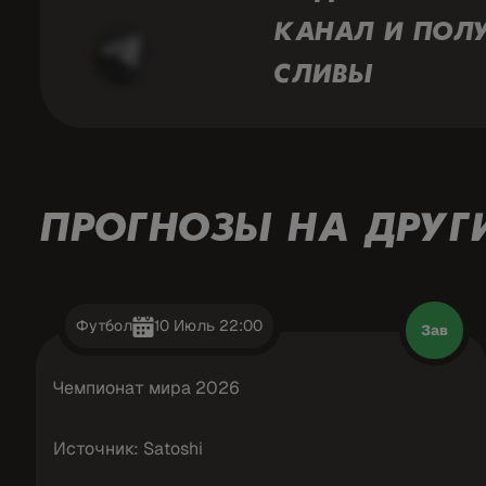
КАНАЛ И ПОЛ
СЛИВЫ
ПРОГНОЗЫ НА ДРУГ
Футбол
10 Июль 22:00
Зав
Чемпионат мира 2026
Источник: Satoshi