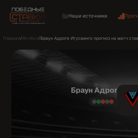
Наши источники
Прог
Главная
/
Футбол
/
Браун Адроге Итусаинго прогноз на матч став
Браун Адроге