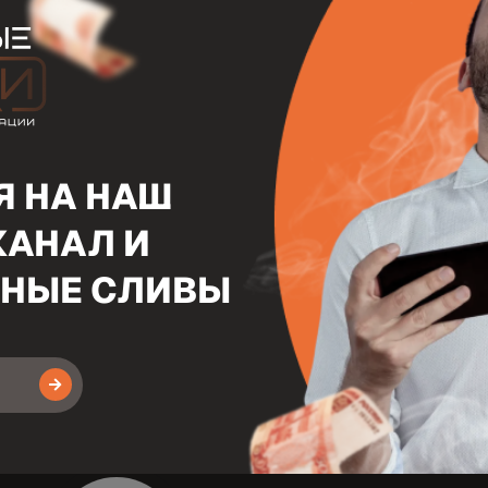
Футбол
10 Июль 01:00
Зав
Бразилия: Лига U20
 НА НАШ
VS
КАНАЛ И
Осаско Спортинг U-20
Ибрачина U-20
ЬНЫЕ СЛИВЫ