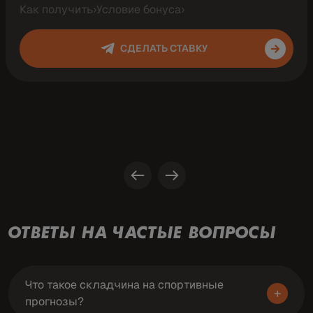
Как получить
›
Условие бонуса
›
СДЕЛАТЬ СТАВКУ
ОТВЕТЫ НА ЧАСТЫЕ ВОПРОСЫ
Что такое складчина на спортивные
+
прогнозы?