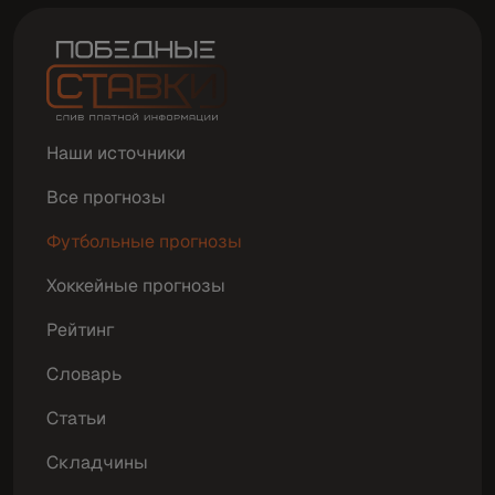
Наши источники
Все прогнозы
Футбольные прогнозы
Хоккейные прогнозы
Рейтинг
Словарь
Статьи
Складчины