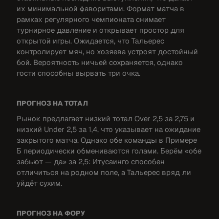
их минимальной фаворитами. Формат матча в
рамках регулярного чемпионата снимает
турнирное давление и открывает простор для
открытой игры. Ожидается, что Тальерес
контролирует мяч, но хозяева устроят достойный
бой. Вероятность ничьей сохраняется, однако
гости способны вырвать три очка.
ПРОГНОЗ НА ТОТАЛ
Рынок предлагает низкий тотал Over 2,5 за 2,75 и
низкий Under 2,5 за 1,4, что указывает на ожидание
закрытого матча. Однако обе команды в Примере
Б периодически обмениваются голами. Берём «обе
забьют — да» за 2,5: Итусаинго способен
отличиться на родном поле, а Тальерес вряд ли
уйдёт сухим.
ПРОГНОЗ НА ФОРУ