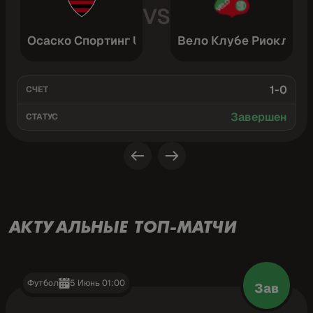
VS
Осаско Спортинг U-20
Вело Клубе Риокларе
1-0
СЧЕТ
Завершен
СТАТУС
АКТУАЛЬНЫЕ ТОП-МАТЧИ
Футбол
5 Июнь 01:00
Зав