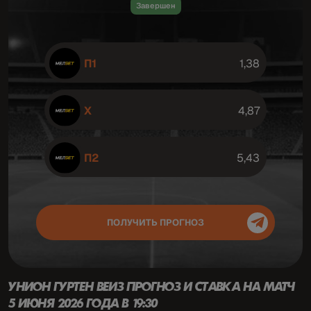
Завершен
П1
1,38
X
4,87
П2
5,43
ПОЛУЧИТЬ ПРОГНОЗ
УНИОН ГУРТЕН ВЕИЗ ПРОГНОЗ
И СТАВКА НА МАТЧ
5 ИЮНЯ 2026 ГОДА В 19:30