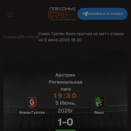
ПЕРЕЙТИ В ТГ-КАНАЛ
Унион Гуртен Веиз прогноз на матч ставка
Главная
/
Футбол
/
на 5 июня 2026 19:30
Австрия
·
Региональная
лига
19:30
5 Июнь,
2026г
Унион Гуртен
Веиз
1-0