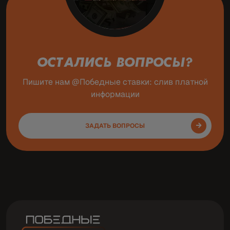
ОСТАЛИСЬ ВОПРОСЫ?
Пишите нам @Победные ставки: слив платной
информации
ЗАДАТЬ ВОПРОСЫ