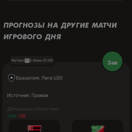
ПРОГНОЗЫ НА ДРУГИЕ МАТЧИ
ИГРОВОГО ДНЯ
Футбол
5 Июнь 01:00
Зав
Бразилия: Лига U20
Источник: Громов
Детальная статистика
+56
-38