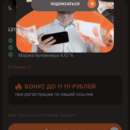
ПОДПИСАТЬСЯ
9,1
LEON
Наличие моб. приложения
Работает через ЦУПИС
Маржа букмекера 4.10 %
Отзывы 0
БОНУС ДО 11 111 РУБЛЕЙ
при регистрации по нашей ссылке
Как получить
›
Условие бонуса
›