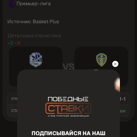
Премьер-лига
Источник: Basket Plus
Детальная статистика
+8
-3
VS
Астон Вилла
Лидс
1-1
СЧЕТ
Завершен
СТАТУС
ПОДПИСЫВАЙСЯ НА НАШ