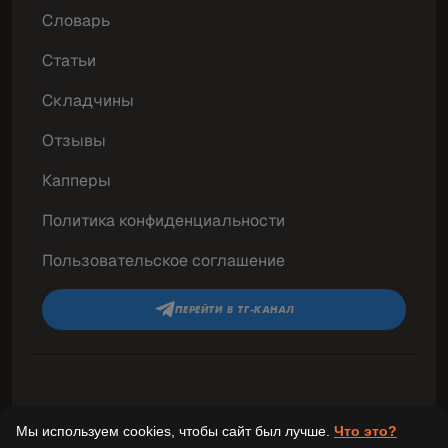
Словарь
Статьи
Складчины
Отзывы
Капперы
Политика конфиденциальности
Пользовательское соглашение
ПЕРЕЙТИ В ТГ-КАНАЛ
© 2026 «Победные ставки» Все права
Мы используем cookies, чтобы сайт был лучше.
Что это?
защищены.