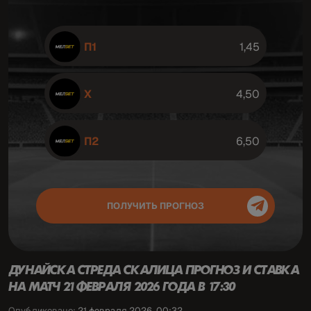
П1
1,45
X
4,50
П2
6,50
ПОЛУЧИТЬ ПРОГНОЗ
ДУНАЙСКА СТРЕДА СКАЛИЦА ПРОГНОЗ
И СТАВКА
НА МАТЧ 21 ФЕВРАЛЯ 2026 ГОДА В 17:30
Опубликовано:
21 февраля 2026, 00:32