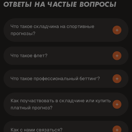
ОТВЕТЫ НА ЧАСТЫЕ ВОПРОСЫ
Что такое складчина на спортивные
+
прогнозы?
+
Что такое флет?
+
Что такое профессиональный беттинг?
Как поучаствовать в складчине или купить
+
платный прогноз?
+
Как с нами связаться?