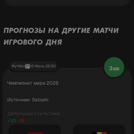
ПРОГНОЗЫ НА ДРУГИЕ МАТЧИ
ИГРОВОГО ДНЯ
Футбол
10 Июль 22:00
Зав
Чемпионат мира 2026
Источник: Satoshi
Детальная статистика
+35
-19