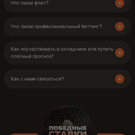
+
Что такое флет?
+
Что такое профессиональный беттинг?
Как поучаствовать в складчине или купить
+
платный прогноз?
+
Как с нами связаться?