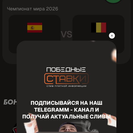
Чемпионат мира 2026
VS
Испания
Бельгия
БОНУСЫ НА МАТЧ
ПОДПИСЫВАЙСЯ НА НАШ
TELEGRAMM - КАНАЛ И
ПОЛУЧАЙ АКТУАЛЬНЫЕ СЛИВЫ