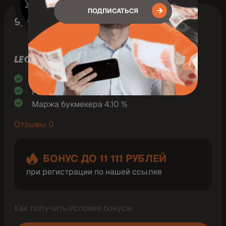
ПОДПИСАТЬСЯ
9,1
LEON
Наличие моб. приложения
Работает через ЦУПИС
Маржа букмекера 4.10 %
Отзывы 0
БОНУС ДО 11 111 РУБЛЕЙ
при регистрации по нашей ссылке
Как получить
›
Условие бонуса
›