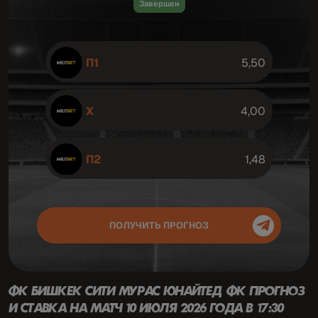
Завершен
П1
5,50
X
4,00
П2
1,48
ПОЛУЧИТЬ ПРОГНОЗ
ФК БИШКЕК СИТИ МУРАС ЮНАЙТЕД ФК ПРОГНОЗ
И СТАВКА НА МАТЧ 10 ИЮЛЯ 2026 ГОДА В 17:30