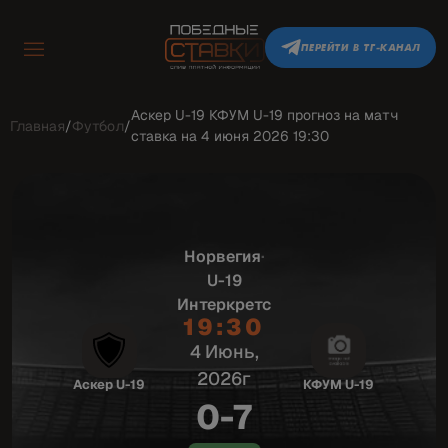
ПЕРЕЙТИ В ТГ-КАНАЛ
Аскер U-19 КФУМ U-19 прогноз на матч
Главная
/
Футбол
/
ставка на 4 июня 2026 19:30
Норвегия
·
U-19
Интеркретс
19:30
4 Июнь,
2026г
Аскер U-19
КФУМ U-19
0-7