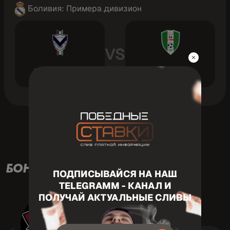
Боливия: Примера дивизион
VS
ГВ Сан Хосе
Томаяпо
БОНУСЫ НА МАТЧ
ПОДПИСЫВАЙСЯ НА НАШ
TELEGRAMM - КАНАЛ И
ПОЛУЧАЙ АКТУАЛЬНЫЕ СЛИВЫ