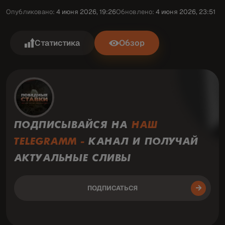
Опубликовано:
4 июня 2026, 19:26
Обновлено:
4 июня 2026, 23:51
Статистика
Обзор
ПОДПИСЫВАЙСЯ НА
НАШ
TELEGRAMM -
КАНАЛ И ПОЛУЧАЙ
АКТУАЛЬНЫЕ СЛИВЫ
ПОДПИСАТЬСЯ