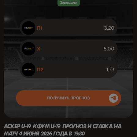
Завершен
П1
3,20
X
5,00
П2
1,73
ПОЛУЧИТЬ ПРОГНОЗ
АСКЕР U-19 КФУМ U-19 ПРОГНОЗ
И СТАВКА НА
МАТЧ 4 ИЮНЯ 2026 ГОДА В 19:30