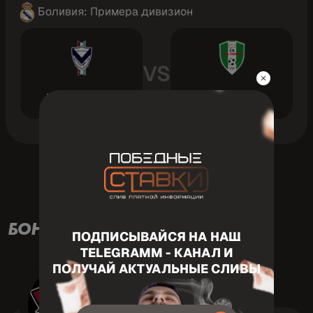
Боливия: Примера дивизион
VS
ГВ Сан Хосе
Томаяпо
БОНУСЫ НА МАТЧ
ПОДПИСЫВАЙСЯ НА НАШ
TELEGRAMM - КАНАЛ И
ПОЛУЧАЙ АКТУАЛЬНЫЕ СЛИВЫ