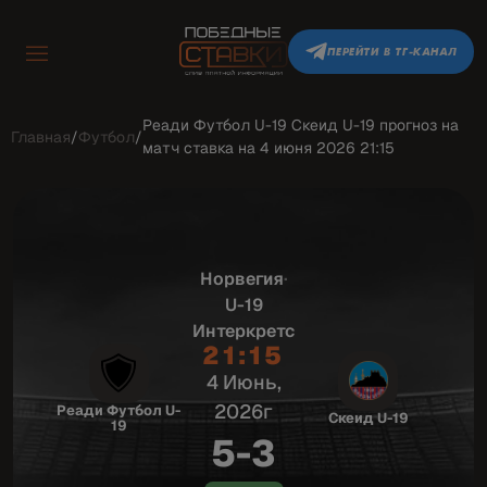
ПЕРЕЙТИ В ТГ-КАНАЛ
Реади Футбол U-19 Скеид U-19 прогноз на
Главная
/
Футбол
/
матч ставка на 4 июня 2026 21:15
Норвегия
·
U-19
Интеркретс
21:15
4 Июнь,
2026г
Реади Футбол U-
Скеид U-19
19
5-3