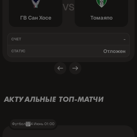
VS
ГВ Сан Хосе
Томаяпо
-
СЧЕТ
Отложен
СТАТУС
АКТУАЛЬНЫЕ ТОП-МАТЧИ
Футбол
4 Июнь 01:00