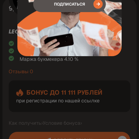
ПОДПИСАТЬСЯ
9,1
LEON
Наличие моб. приложения
Работает через ЦУПИС
Маржа букмекера 4.10 %
Отзывы 0
БОНУС ДО 11 111 РУБЛЕЙ
при регистрации по нашей ссылке
Как получить
›
Условие бонуса
›