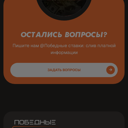
ОСТАЛИСЬ ВОПРОСЫ?
Пишите нам @Победные ставки: слив платной
информации
ЗАДАТЬ ВОПРОСЫ