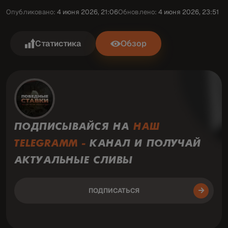
Опубликовано:
4 июня 2026, 21:06
Обновлено:
4 июня 2026, 23:51
Статистика
Обзор
ПОДПИСЫВАЙСЯ НА
НАШ
TELEGRAMM -
КАНАЛ И ПОЛУЧАЙ
АКТУАЛЬНЫЕ СЛИВЫ
ПОДПИСАТЬСЯ