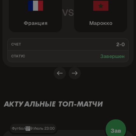
VS
Франция
Марокко
2-0
СЧЕТ
Завершен
СТАТУС
АКТУАЛЬНЫЕ ТОП-МАТЧИ
Футбол
9 Июль 23:00
Зав