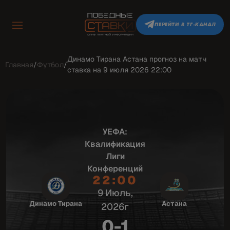
ПЕРЕЙТИ В ТГ-КАНАЛ
Динамо Тирана Астана прогноз на матч
Главная
/
Футбол
/
ставка на 9 июля 2026 22:00
УЕФА:
Квалификация
Лиги
Конференций
22:00
9 Июль,
Динамо Тирана
Астана
2026г
0-1