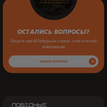
ОСТАЛИСЬ ВОПРОСЫ?
Пишите нам @Победные ставки: слив платной
информации
ЗАДАТЬ ВОПРОСЫ