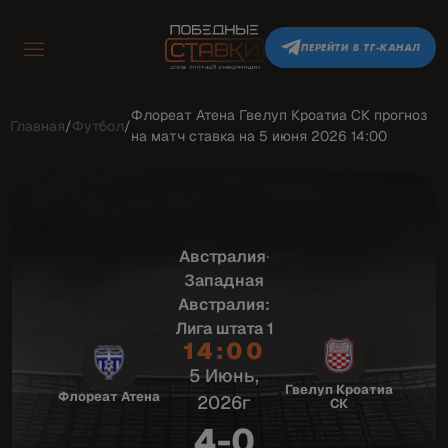
ПЕРЕЙТИ В ТГ-КАНАЛ
Флореат Атена Гвелуп Кроатиа СК прогноз
Главная
/
Футбол
/
на матч ставка на 5 июня 2026 14:00
Австралия
·
Западная
Австралия:
Лига штата 1
14:00
5 Июнь,
Гвелуп Кроатиа
Флореат Атена
2026г
СК
4-0