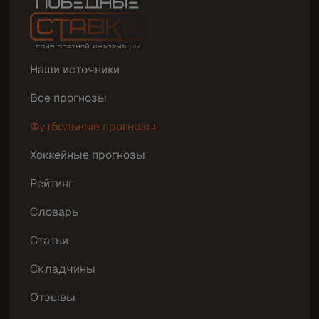
Наши источники
Все прогнозы
Футбольные прогнозы
Хоккейные прогнозы
Рейтинг
Словарь
Статьи
Складчины
Отзывы