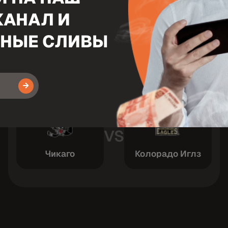
АТЧИ
КАНАЛ И
ЬНЫЕ СЛИВЫ
Хоккей
4 Июнь 00:00
Зав
США: АХЛ - Плей-офф
VS
Чикаго
Колорадо Иглз