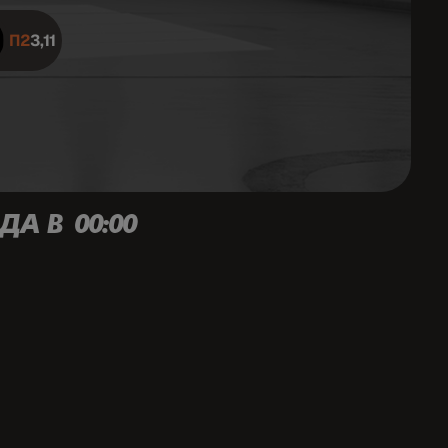
П2
3,11
ДА В 00:00