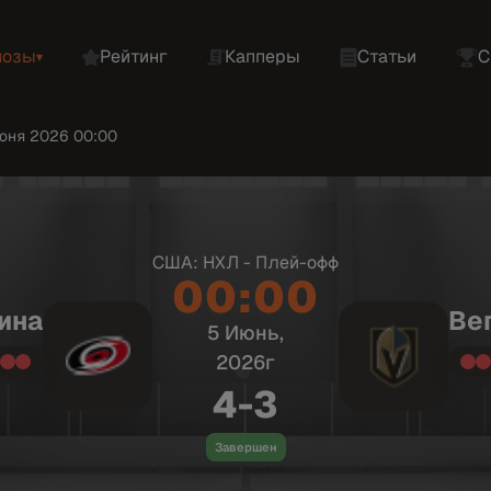
нозы
Рейтинг
Капперы
Статьи
С
▾
июня 2026 00:00
США: НХЛ - Плей-офф
00:00
ина
Ве
5 Июнь,
2026г
4-3
Завершен