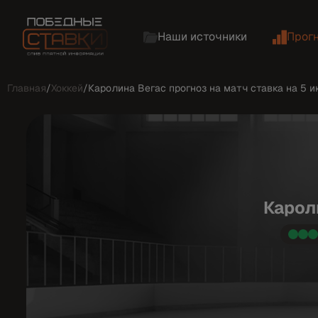
Наши источники
Прог
Главная
/
Хоккей
/
Каролина Вегас прогноз на матч ставка на 5 
Карол