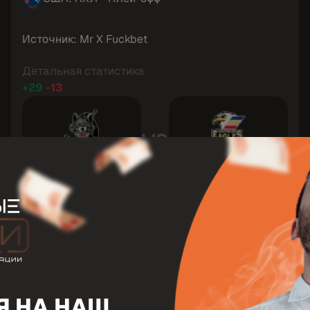
Источник: Mr X Fuckbet
Детальная статистика
+29
-13
VS
Чикаго
Колорадо Иглз
2-1
СЧЕТ
Завершен
СТАТУС
 НА НАШ