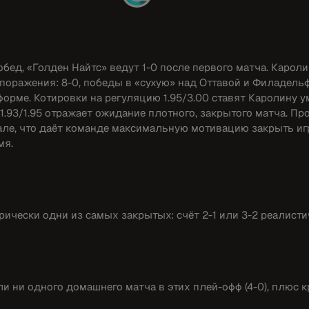
обед, «Голден Найтс» ведут 1-0 после первого матча. Карол
поражения: 8-0, победы в «сухую» над Оттавой и Филадельф
форме. Котировки на регуляцию 1.95/3.00 ставят Каролину 
.93/1.95 отражает ожидание плотного, закрытого матча. Про
але, что даёт команде максимальную мотивацию закрыть игр
мя.
орически одни из самых закрытых: счёт 2-1 или 3-2 реалисти
али ни одного домашнего матча в этих плей-офф (4-0), плюс 