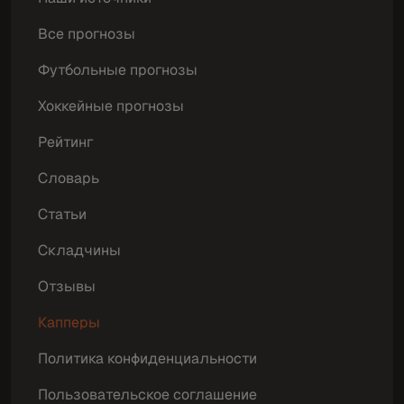
Все прогнозы
Футбольные прогнозы
Хоккейные прогнозы
Рейтинг
Словарь
Статьи
Складчины
Отзывы
Капперы
Политика конфиденциальности
Пользовательское соглашение