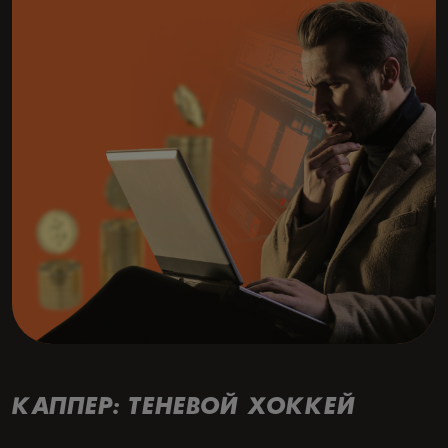
КАППЕР: ТЕНЕВОЙ ХОККЕЙ