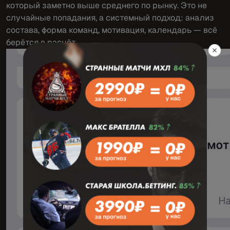
который заметно выше среднего по рынку. Это не
случайные попадания, а системный подход: анализ
состава, форма команд, мотивация, календарь — всё
берётся в расчёт.