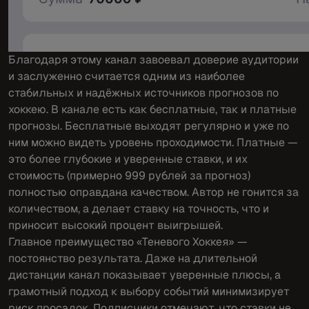
Благодаря этому канал завоевал доверие аудитории
и заслуженно считается одним из наиболее
стабильных и надёжных источников прогнозов по
хоккею. В канале есть как бесплатные, так и платные
прогнозы. Бесплатные выходят регулярно и уже по
ним можно видеть уровень проходимости. Платные —
это более глубокие и уверенные ставки, и их
стоимость (примерно 999 рублей за прогноз)
полностью оправдана качеством. Автор не гонится за
количеством, а делает ставку на точность, что и
приносит высокий процент выигрышей.
Главное преимущество «Теневого Хоккея» —
постоянство результата. Даже на длительной
дистанции канал показывает уверенные плюсы, а
грамотный подход к выбору событий минимизирует
риск просадок. Подписчики отмечают, что ставки не