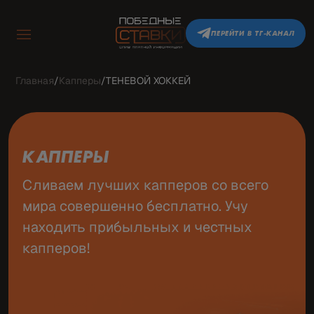
ПЕРЕЙТИ В ТГ-КАНАЛ
Главная
/
Капперы
/
ТЕНЕВОЙ ХОККЕЙ
КАППЕРЫ
Сливаем лучших капперов со всего
мира совершенно бесплатно. Учу
находить прибыльных и честных
капперов!