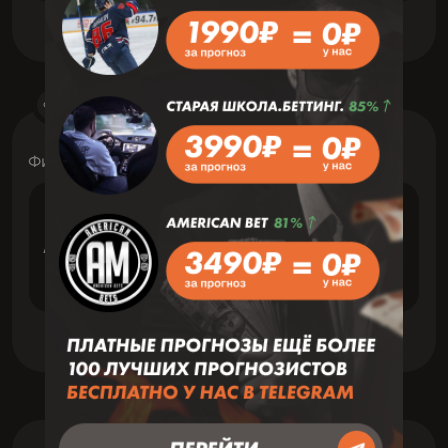
Футбол
5 Август 19:00
Финляндия: Колмонен
VS
Атлантис ФК/ПМ
ХПС II