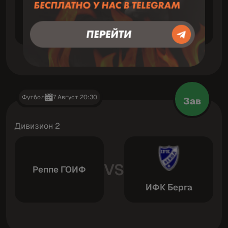
VS
Бастия
Le Puy-en-Velay
Футбол
7 Август 20:30
Зав
Дивизион 2
VS
Реппе ГОИФ
ИФК Берга