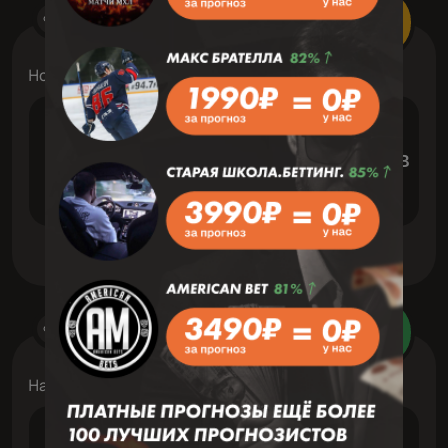
Футбол
8 Август 08:00
ПР
Новый Южный Уэльс: NPL (жен)
VS
НВС Спирит (ж)
Вестерн Сиднеи Вондер
Футбол
7 Август 21:45
Зав
Национальная лига