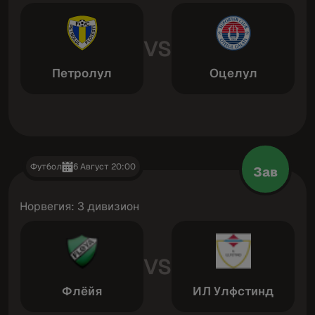
VS
Петролул
Оцелул
Футбол
6 Август 20:00
Зав
Норвегия: 3 дивизион
VS
Флёйя
ИЛ Улфстинд