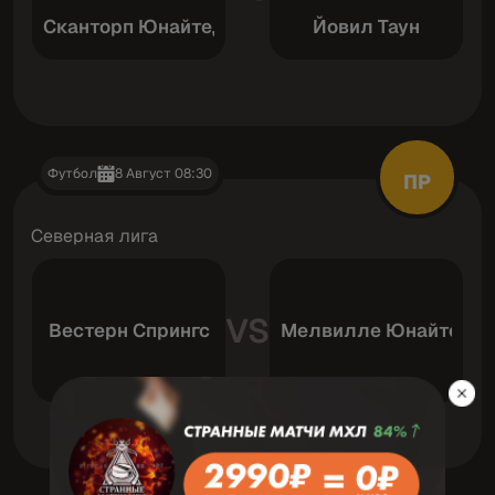
Сканторп Юнайтед
Йовил Таун
Футбол
8 Август 08:30
ПР
Северная лига
VS
Вестерн Спрингс
Мелвилле Юнайтед