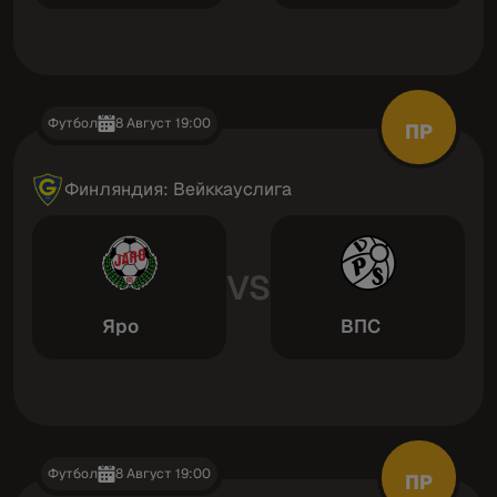
Футбол
8 Август 19:00
ПР
Финляндия: Вейккауслига
VS
Яро
ВПС
Футбол
8 Август 19:00
ПР