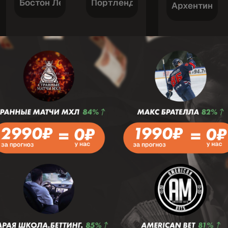
Бостон Легаси (жен)
Портленд (Ж)
Архентино д
Футбол
8 Август 17:00
Футбол
8 А
ПР
Южная Премьер-лига
Дивизион 2
VS
V
Анстеи Номадс
Лейстон
Шеллефтео