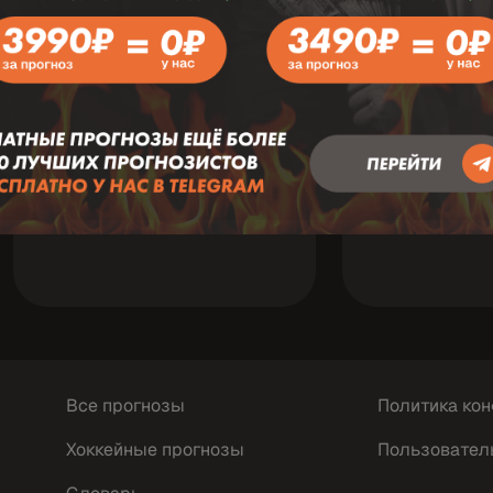
Футбол
6 Август 21:45
Футбол
6 А
Зав
Англия: Кубок Английской Лиги
Лига Европы У
VS
V
Бристоль Сити
Уолсолл
КуПС
Все прогнозы
Политика ко
Хоккейные прогнозы
Пользовател