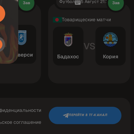
вгуст 18:00
Футбол
5 Август 21:30
Зав
Зав
ЕФА
Товарищеские матчи
S
VS
Университатя Крайова
Бадахос
Кория
нфиденциальности
ПЕРЕЙТИ В ТГ-КАНАЛ
ьское соглашение