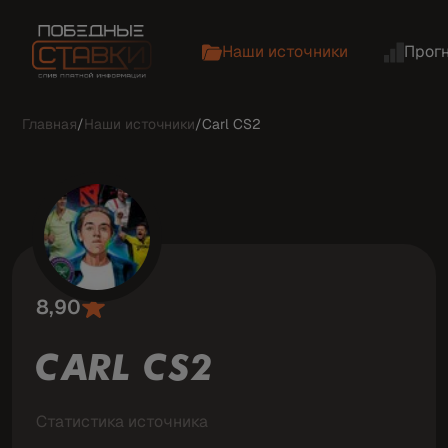
Наши источники
Прог
Главная
/
Наши источники
/
Carl CS2
8,90
CARL CS2
Статистика источника