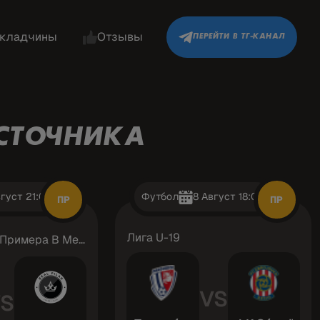
кладчины
Отзывы
ПЕРЕЙТИ В ТГ-КАНАЛ
СТОЧНИКА
вгуст 21:00
Футбол
8 Август 18:00
ПР
ПР
Лига U-19
Аргентина: Примера B Метрополитана
VS
S