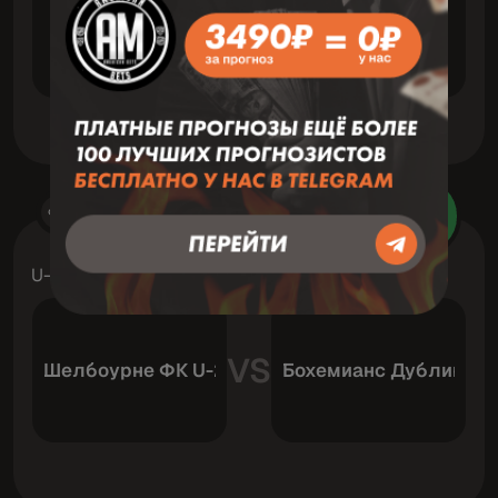
VS
Хавелсе
Штутгарт II
Футбол
8 Август 14:00
Зав
U-20 Лига
VS
Шелбоурне ФК U-20
Бохемианс Дублин U-