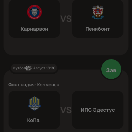
VS
Карнарвон
Пенибонт
Футбол
7 Август 18:30
Зав
Финляндия: Колмонен
VS
ИПС Эдестус
КоПа